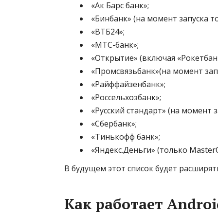
«Ак Барс банк»;
«Бинбанк» (на момент запуска то
«ВТБ24»;
​«МТС-банк»;
«Открытие» (включая «Рокетбанк
«Промсвязьбанк»(на момент запу
«Райффайзенбанк»;
«Россельхозбанк»;
«Русский стандарт» (на момент з
«Сбербанк»;
«Тинькофф банк»;
«Яндекс.Деньги» (только MasterC
В будущем этот список будет расширять
Как работает Androi