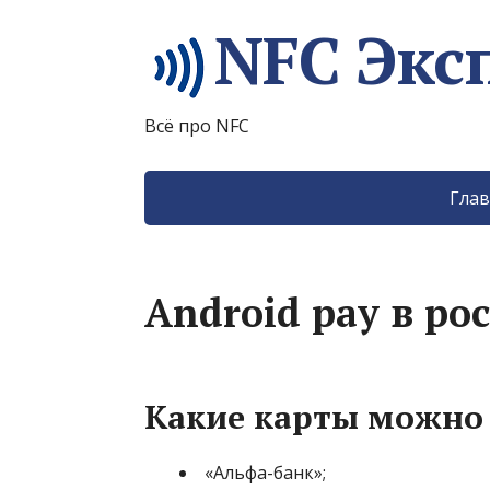
NFC Экс
Всё про NFC
Глав
Android pay в ро
Какие карты можно 
«Альфа-банк»;