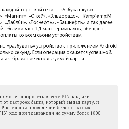
 каждой торговой сети — «Азбука вкуса»,
», «Магнит», «О’кей», «Эльдорадо», H{amp}amp;M,
к», «Даблби», «Роснефть», «Башнефть» и так далее.
ый обслуживает 1,1 млн терминалов, обещает
оплаты ко всем своим устройствам.
жно «разбудить» устройство с приложением Android
колько секунд. Если операция окажется успешной,
 и изображение используемой карты.
ир может попросить ввести PIN-код или
т от настроек банка, который выдал карту, и
 в России при проведении бесконтактных
PIN-код при транзакции на сумму более 1000