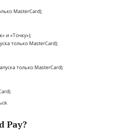
лько MasterCard);
» и «Точку»);
ска только MasterCard);
апуска только MasterCard);
ard).
ся.
d Pay?