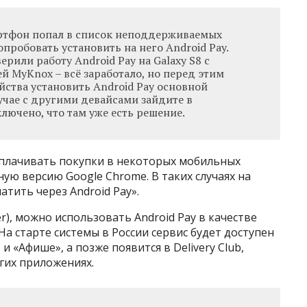
артфон попал в список неподдерживаемых
опробовать установить на него Android Pay.
рили работу Android Pay на Galaxy S8 с
 MyKnox – всё заработало, но перед этим
йства установить Android Pay основной
учае с другими девайсами зайдите в
лючено, что там уже есть решение.
плачивать покупки в некоторых мобильных
ую версию Google Chrome. В таких случаях на
тить через Android Pay».
r), можно использовать Android Pay в качестве
На старте системы в России сервис будет доступен
и «Афише», а позже появится в Delivery Club,
угих приложениях.