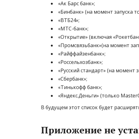
«Ак Барс банк»;
«Бинбанк» (на момент запуска то
«ВТБ24»;
​«МТС-банк»;
«Открытие» (включая «Рокетбанк
«Промсвязьбанк»(на момент запу
«Райффайзенбанк»;
«Россельхозбанк»;
«Русский стандарт» (на момент з
«Сбербанк»;
«Тинькофф банк»;
«Яндекс.Деньги» (только MasterC
В будущем этот список будет расширять
Приложение не уста