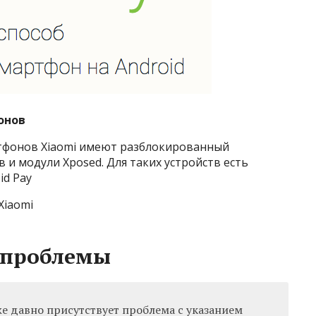
онов
тфонов Xiaomi имеют разблокированный
 и модули Xposed. Для таких устройств есть
id Pay
Xiaomi
 проблемы
же давно присутствует проблема с указанием