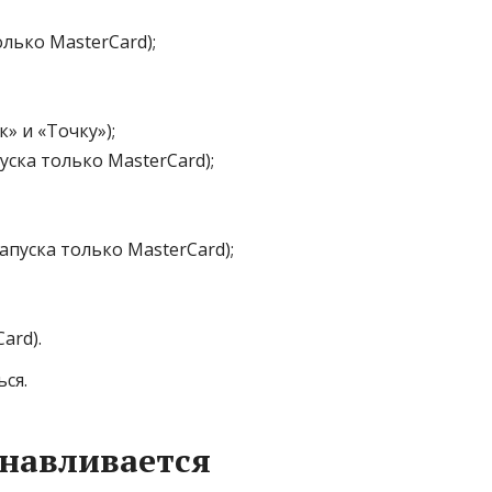
лько MasterCard);
» и «Точку»);
ска только MasterCard);
апуска только MasterCard);
ard).
ся.
навливается