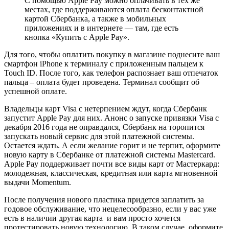
С помощью Apple Pay можно оплачивать в тех же
местах, где поддерживаются оплата бесконтактной
картой Сбербанка, а также в мобильных
приложениях и в интернете — там, где есть
кнопка «Купить с Apple Pay».
Для того, чтобы оплатить покупку в магазине поднесите ваш
смартфон iPhone к терминалу с приложенным пальцем к
Touch ID. После того, как телефон распознает ваш отпечаток
пальца – оплата будет проведена. Терминал сообщит об
успешной оплате.
Владельцы карт Visa с нетерпением ждут, когда Сбербанк
запустит Apple Pay для них. Анонс о запуске привязки Visa с
декабря 2016 года не оправдался, Сбербанк на торопится
запускать новый сервис для этой платежной системы.
Остается ждать. А если желание горит и не терпит, оформите
новую карту в Сбербанке от платежной системы Mastercard.
Apple Pay поддерживает почти все виды карт от Мастеркард:
молодежная, классическая, кредитная или карта мгновенной
выдачи Momentum.
После получения нового пластика придется заплатить за
годовое обслуживание, что нецелесообразно, если у вас уже
есть в наличии другая карта и вам просто хочется
протестировать новую технологию. В таком случае, оформите