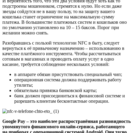
И вероятность того, что эти два условия будут хоть как то
подстроены мошенником, стремятся к нулю. Но если даже
звезды сойдутся не в вашу пользу, то на защиту вашего
кошелька станет ограничение на максимальную сумму
платежа. В большинстве платежных систем и кошельков оно
по умолчанию установлено на 10 – 15 баксов. Порог при
желании можно снять.
Разобравшись с пользой технологии NFC в быту, следует
вернуться к её привычному назначению – использованию в
качестве платёжного инструмента. Чтобы рассчитываться
сотовым в магазинах и проводить оплату услуг в одно
касание, требуется соблюдение нескольких условий:
в аппарате обязан присутствовать специальный чип;
операционная система должна поддерживать работу
утилиты;
обязательна привязка банковской карты;
банк должен присоединиться к финансовой системе и
разрешить клиентам бесконтактные операции.
Google Pay – это наиболее распространённая разновидность
упомянутого финансового онлайн-сервиса, работающего
на приборах с операционной системой Android. Они тесно