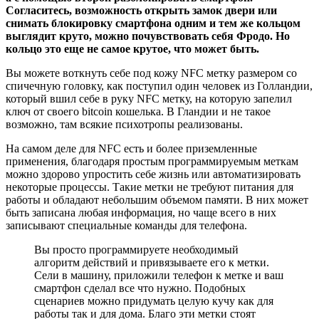
Согласитесь, возможность открыть замок двери или
снимать блокировку смартфона одним и тем же кольцом
выглядит круто, можно почувствовать себя Фродо. Но
кольцо это еще не самое крутое, что может быть.
Вы можете воткнуть себе под кожу NFC метку размером со
спичечную головку, как поступил один человек из Голландии,
который вшил себе в руку NFC метку, на которую запелил
ключ от своего bitcoin кошелька. В Гландии и не такое
возможно, там всякие психотропы реализованы.
На самом деле для NFC есть и более приземленные
применения, благодаря простым программируемым меткам
можно здорово упростить себе жизнь или автоматизировать
некоторые процессы. Такие метки не требуют питания для
работы и обладают небольшим объемом памяти. В них может
быть записана любая информация, но чаще всего в них
записывают специальные команды для телефона.
Вы просто программируете необходимый
алгоритм действий и привязываете его к метки.
Сели в машину, приложили телефон к метке и ваш
смартфон сделал все что нужно. Подобных
сценариев можно придумать целую кучу как для
работы так и для дома. Благо эти метки стоят