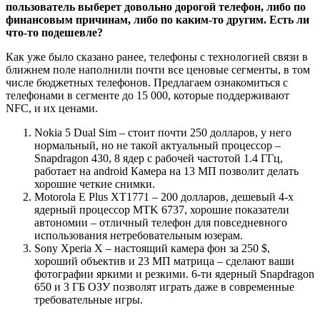
пользователь выберет довольно дорогой телефон, либо по
финансовым причинам, либо по каким-то другим. Есть ли
что-то подешевле?
Как уже было сказано ранее, телефоны с технологией связи в
ближнем поле наполнили почти все ценовые сегменты, в том
числе бюджетных телефонов. Предлагаем ознакомиться с
телефонами в сегменте до 15 000, которые поддерживают
NFC, и их ценами.
Nokia 5 Dual Sim
– стоит почти 250 долларов, у него
нормальный, но не такой актуальный процессор –
Snapdragon 430, 8 ядер с рабочей частотой 1.4 ГГц,
работает на android Камера на 13 МП позволит делать
хорошие четкие снимки.
Motorola E Plus XT1771
– 200 долларов, дешевый 4-х
ядерный процессор MTK 6737, хорошие показатели
автономии – отличный телефон для повседневного
использования нетребовательным юзерам.
Sony Xperia X
– настоящий камера фон за 250 $,
хороший объектив и 23 МП матрица – сделают ваши
фотографии яркими и резкими. 6-ти ядерный Snapdragon
650 и 3 ГБ ОЗУ позволят играть даже в современные
требовательные игры.