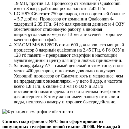
19 МП, против 12. Процессор от компании Qualcomm
имеет 8 ядер, работающих на частоте 2.45 ГГц.
LG H870G6
стоит 750 долларов, но его дисплей больше
– 5.7 дюйма. Процессор от компании Qualcomm 4-
хядерный 2.35 ГГц. 64 гб для хранения данных и 4 ОЗУ
обеспечивают стабильную работу, а двойная
широкоугольная камера на 13 мегапикселей – хорошее
качество фотографий.
XIAOMI Mi6 6/128GB
стоит 600 долларов, его мощный
процессор 8 ядерный qualcomm на 2.45 ГГц, 6 Гб ОЗУ и
128 гб памяти – превращают смартфон в настоящий
мультимедийный центр для игр и любых приложений.
Samsung galaxy A7
– самый дешевый в этом топе, стоит
менее 400 долларов, и поэтому довольно популярен.
Хороший процессор от Самсунг, хоть и медленнее, чем
на предыдущих экземплярах, – у него 8 ядер, а частота
всего 1.8 ГГц, в связке с 3-мя Гб ОЗУ и 32 Гб
постоянной памяти сделали его отличным телефоном
для интернета. К тому же он имеет защиту от пыли и
воды, неплохую камеру и хорошее быстродействие.
Список смартфонов с NFC был сформирован из
популярных телефонов ценой свыше 20 000. Не каждый