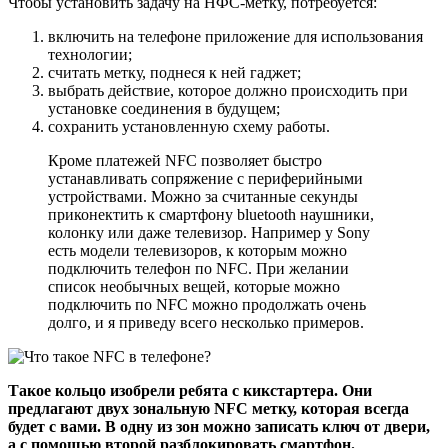
Чтобы установить задачу на НФС-метку, потребуется:
включить на телефоне приложение для использования
технологии;
считать метку, поднеся к ней гаджет;
выбрать действие, которое должно происходить при
установке соединения в будущем;
сохранить установленную схему работы.
Кроме платежей NFC позволяет быстро
устанавливать сопряжение с периферийными
устройствами. Можно за считанные секунды
приконектить к смартфону bluetooth наушники,
колонку или даже телевизор. Например у Sony
есть модели телевизоров, к которым можно
подключить телефон по NFC. При желании
список необычных вещей, которые можно
подключить по NFC можно продолжать очень
долго, и я приведу всего несколько примеров.
Такое кольцо изобрели ребята с кикстартера. Они
предлагают двух зональную NFC метку, которая всегда
будет с вами. В одну из зон можно записать ключ от двери,
а с помощью второй разблокировать смартфон.