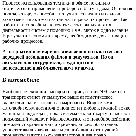
Процесс использования техники в офисе не сильно
отличается от применения приборов в быту и дома. Основная
польза, которую способны получить сотрудники офисов,
заключается в автоматизации части рабочих процессов. Так,
работники способны включать часть важных для их
деятельности систем с помощью НФС-меток в одно касание.
В результате экономится время, необходимое для активации
рабочих процессов.
Альтернативный вариант извлечения пользы связан с
передачей небольших файлов и документов. Но он
актуален для сотрудников, трудящихся в
непосредственной близости друг от друга.
В автомобиле
Наиболее очевидной выгодой от присутствия NFC-меток в
транспорте станет упомянутое выше автоматическое
включение навигаторов на смартфонах. Водителями
автолюбителям достаточно поднести прибор к нужной точке
машины и подождать, пока система откроет карту и выстроит
подходящий маршрут. Маловероятно, что подобное действие
поможет сохранить много времени, но оно обязательно
упростит жизнь автовладельцев, избавив их от нужной
процедуры запуска GPS-навигаторов и дав право