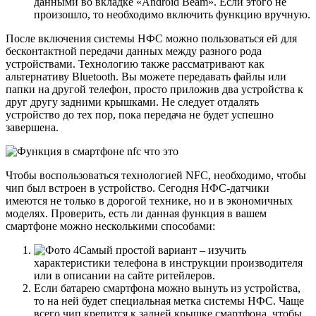
данными во вкладке «Android Beam». Если этого не
произошло, то необходимо включить функцию вручную.
После включения системы НФС можно пользоваться ей для
бесконтактной передачи данных между разного рода
устройствами. Технологию также рассматривают как
альтернативу Bluetooth. Вы можете передавать файлы или
папки на другой телефон, просто приложив два устройства к
друг другу задними крышками. Не следует отдалять
устройство до тех пор, пока передача не будет успешно
завершена.
Чтобы воспользоваться технологией NFC, необходимо, чтобы
чип был встроен в устройство. Сегодня НФС-датчики
имеются не только в дорогой технике, но и в экономичных
моделях. Проверить, есть ли данная функция в вашем
смартфоне можно несколькими способами:
Самый простой вариант – изучить
характеристики телефона в инструкции производителя
или в описании на сайте ритейлеров.
Если батарею смартфона можно вынуть из устройства,
то на ней будет специальная метка системы НФС. Чаще
всего чип крепится к задней крышке смартфона, чтобы