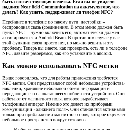
быть соответствующая пометка. Если вы не увидели
надписи Near field Communication на аккумуляторе, что
делать? Как узнать, поддерживает ли телефон NFC?
Перейдите в телефоне по такому пути: настройки –
беспроводная связь (соединения). В этом меню должен быть
пункт NFC – нужно включить его, автоматически должен
активироваться и Android Beam. В противном случае у вас
этой функции связи просто нет, но можно решить и эту
проблему. Теперь вы знаете, как проверить, есть ли в телефоне
NFC, давайте разберемся, как его установить в android.
Как можно использовать NFC метки
Выше говорилось, что для работы приложения требуются
NFC-метки. Они представляют собой небольшие устройства-
наклейки, хранящие небольшой объём информации и
передающие его на оказавшееся поблизости устройство. Они
работают от магнитного поля, которое вырабатывает
телефонный аппарат. Именно это делает их приборами
коммуникации «ближнего поля». Они становятся активными
только при приближении магнитного поля, которое окружает
небольшое пространство вокруг сотового.
В общих чертах описание основных принципов