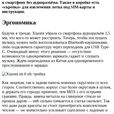
к смартфону без аудиоразъёма. Также в коробке есть
«скрепка» для извлечения лотка под SIM-карты и
инструкция.
Эргономика
Будучи в тренде, Xiaomi убрала со смартфона аудиоразъём 3,5
мм, что кого-то может расстроить. Теперь, чтобы послушать
музыку, нужно либо воспользоваться Bluetooth-наушниками,
либо подключить гарнитуру через переходник для USB Type-
C. Очевидный минус этого решения — отсутствие
возможности одновременно заряжать гаджет и слушать
музыку. Ждём переходники из Китая для одновременного
прослушивания и зарядки.
Как лицевая, так и задняя панель новинки скруглена со всех
сторон. Соответственно, корпус стал более округлым в целом,
и держать его гораздо приятнее, чем Mi5S с его острыми
гранями. Правда, замена металла на глянцевое стекло не
прошла даром — mi6 сильно пачкается и слегка скользит. Так
что даже ради красоты не стоит пренебрегать комплектным
чехлом — он значительно усиливает сцепление с ладонью и