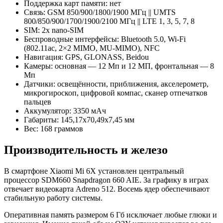
Поддержка карт памяти: нет
Связь: GSM 850/900/1800/1900 МГц || UMTS
800/850/900/1700/1900/2100 МГц || LTE 1, 3, 5, 7, 8
SIM: 2х nano-SIM
Беспроводные интерфейсы: Bluetooth 5.0, Wi-Fi
(802.11ac, 2×2 MIMO, MU-MIMO), NFC
Навигация: GPS, GLONASS, Beidou
Камеры: основная — 12 Мп и 12 МП, фронтальная — 8
Мп
Датчики: освещённости, приближения, акселерометр,
микрогироскоп, цифровой компас, сканер отпечатков
пальцев
Аккумулятор: 3350 мАч
Габариты: 145,17х70,49х7,45 мм
Вес: 168 граммов
Производительность и железо
В смартфоне Xiaomi Mi 6Х установлен центральный
процессор SDM660 Snapdragon 660 AIE. За графику в играх
отвечает видеокарта Adreno 512. Восемь ядер обеспечивают
стабильную работу системы.
Оперативная память размером 6 Гб исключает любые глюки и