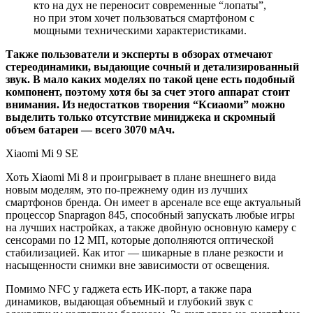
кто на дух не переносит современные “лопаты”,
но при этом хочет пользоваться смартфоном с
мощными техническими характеристиками.
Также пользователи и эксперты в обзорах отмечают
стереодинамики, выдающие сочный и детализированный
звук. В мало каких моделях по такой цене есть подобный
компонент, поэтому хотя бы за счет этого аппарат стоит
внимания. Из недостатков творения “Ксиаоми” можно
выделить только отсутствие миниджека и скромный
объем батареи — всего 3070 мАч.
Xiaomi Mi 9 SE
Хоть Xiaomi Mi 8 и проигрывает в плане внешнего вида
новым моделям, это по-прежнему один из лучших
смартфонов бренда. Он имеет в арсенале все еще актуальный
процессор Snapragon 845, способный запускать любые игры
на лучших настройках, а также двойную основную камеру с
сенсорами по 12 МП, которые дополняются оптической
стабилизацией. Как итог — шикарные в плане резкости и
насыщенности снимки вне зависимости от освещения.
Помимо NFC у гаджета есть ИК-порт, а также пара
динамиков, выдающая объемный и глубокий звук с