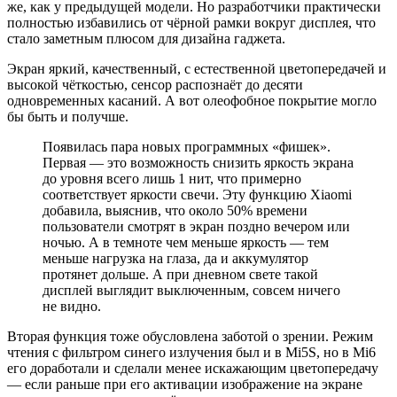
же, как у предыдущей модели. Но разработчики практически
полностью избавились от чёрной рамки вокруг дисплея, что
стало заметным плюсом для дизайна гаджета.
Экран яркий, качественный, с естественной цветопередачей и
высокой чёткостью, сенсор распознаёт до десяти
одновременных касаний. А вот олеофобное покрытие могло
бы быть и получше.
Появилась пара новых программных «фишек».
Первая — это возможность снизить яркость экрана
до уровня всего лишь 1 нит, что примерно
соответствует яркости свечи. Эту функцию Xiaomi
добавила, выяснив, что около 50% времени
пользователи смотрят в экран поздно вечером или
ночью. А в темноте чем меньше яркость — тем
меньше нагрузка на глаза, да и аккумулятор
протянет дольше. А при дневном свете такой
дисплей выглядит выключенным, совсем ничего
не видно.
Вторая функция тоже обусловлена заботой о зрении. Режим
чтения с фильтром синего излучения был и в Mi5S, но в Mi6
его доработали и сделали менее искажающим цветопередачу
— если раньше при его активации изображение на экране