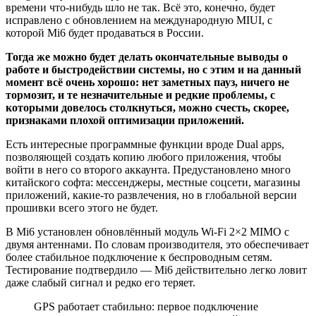
времени что-нибудь шло не так. Всё это, конечно, будет
исправлено с обновлением на международную MIUI, с
которой Mi6 будет продаваться в России.
Тогда же можно будет делать окончательные выводы о
работе и быстродействии системы, но с этим и на данный
момент всё очень хорошо: нет заметных пауз, ничего не
тормозит, и те незначительные и редкие проблемы, с
которыми довелось столкнуться, можно счесть, скорее,
признаками плохой оптимизации приложений.
Есть интересные программные функции вроде Dual apps,
позволяющей создать копию любого приложения, чтобы
войти в него со второго аккаунта. Предустановлено много
китайского софта: мессенджеры, местные соцсети, магазины
приложений, какие-то развлечения, но в глобальной версии
прошивки всего этого не будет.
В Mi6 установлен обновлённый модуль Wi-Fi 2×2 MIMO с
двумя антеннами. По словам производителя, это обеспечивает
более стабильное подключение к беспроводным сетям.
Тестирование подтвердило — Mi6 действительно легко ловит
даже слабый сигнал и редко его теряет.
GPS работает стабильно: первое подключение