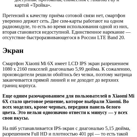
картой «Тройка».
Претензий к качеству приёма сотовой связи нет, смартфон
уверенно держит сеть. Две сим-карты работают на одном
радиомодуле, то есть во время использования одной из них,
вторая становится недоступной. Единственное нарекание —
отсутствие быстроразвивающегося в России LTE Band 20.
Экран
Смартфон Xiaomi Mi 6Х имеет LCD IPS экран разрешением
1080 х 2160 пикселей диагональю 5,99 дюйма. К сожалению,
производители решили обойтись без челки, поэтому матрица
заканчивается прямой линией и не доходит до верхних
границ корпуса.
Еще одним разочарованием для пользователей в Xiaomi Mi
6Х стало цветовое решение, которое выбрали Xiaomi. Во
всех моделях, кроме черных, передняя панель белого
цвета. Это нельзя однозначно отнести к минусу — у всех
свои вкусы.
На mi6 устанавливается IPS-экран с диагональю 5,15 дюйма,
разрешением Full HD и плотностью 401 ppi — то есть такой