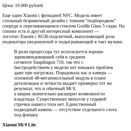
Цена: 19 000 рублей
Еще один Xiaomi с функцией NFC. Модель имеет
стильный безрамочный дизайн с тонким “подбородком”
спереди и переливающимся стеклом Gorilla Glass 5 сзади. На
спинке есть и другой интересный компонент —
логотип Xiaomi с RGB-подсветкой, выполняющий роль
индикатора уведомлений и подыгрывающий в такт музыке.
В роли процессора тут используется хорошо
зарекомендовавший себя в среднем
сегменте Snapdragon 710, так что с
быстродействием у модели нет никаких проблем
даже при нагрузках. Порадовала нас и камера —
основной 48-мегапиксельный модуль в плане
детализации и четкости выдает примерно тот же
результат, что и обычный Mi 9,
а ширик значительно расширит возможности
владельца. Существенных минусов у седьмой
строчки нашего топа нет. Единственный
подводный камень — отсутствие отдельного слота
под флешку.
Xiaomi Mi 9 Lite