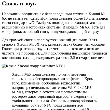
Связь и звук
Нареканий соединение с беспроводными сетями в Xiaomi Mi
6Х не вызывает. Смартфон поддерживает более 10 диапазонов
связи стандарта 4G. Выбрать подходящий стандарт можно в
расширенных настройках системы. В модели Mi 6Х есть два
микрофона: основной снизу и шумоподавляющий сверху.
Для громкой связи используется нижний динамик. Хотя
стерео в Xiaomi Mi 6X нет, качество звука более чем хорошее.
Голос при разговоре звучит отчетливо, высокие и низкие
частоты не проседают. Для подключения наушников придется
воспользоваться переходником: разъема 3,5 в смартфоне нет.
Xiaomi Mi6 поддерживает полный перечень
современных беспроводных интерфейсов. Кроме
того, применены особенные технологии,
например специальные антенны Wi-Fi 2×2 MU-
MIMO, которые в сочетании с совместимым
роутером дают серьезный прирост в скорости и
стабильности сигнала. Отличный повод обновить
домашний роутер! NFC поддерживает все
доступные протоколы, совместим с Android Pay и