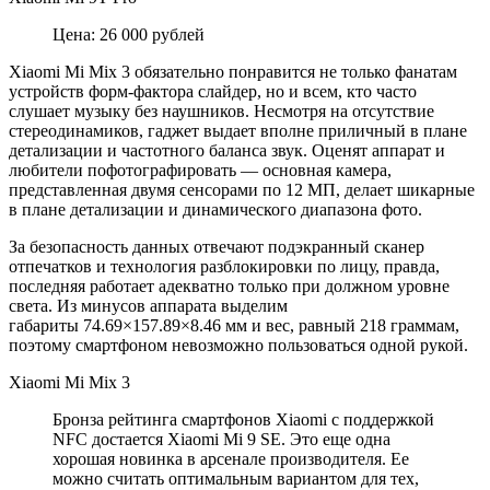
Цена: 26 000 рублей
Xiaomi Mi Mix 3 обязательно понравится не только фанатам
устройств форм-фактора слайдер, но и всем, кто часто
слушает музыку без наушников. Несмотря на отсутствие
стереодинамиков, гаджет выдает вполне приличный в плане
детализации и частотного баланса звук. Оценят аппарат и
любители пофотографировать — основная камера,
представленная двумя сенсорами по 12 МП, делает шикарные
в плане детализации и динамического диапазона фото.
За безопасность данных отвечают подэкранный сканер
отпечатков и технология разблокировки по лицу, правда,
последняя работает адекватно только при должном уровне
света. Из минусов аппарата выделим
габариты 74.69×157.89×8.46 мм и вес, равный 218 граммам,
поэтому смартфоном невозможно пользоваться одной рукой.
Xiaomi Mi Mix 3
Бронза рейтинга смартфонов Xiaomi с поддержкой
NFC достается Xiaomi Mi 9 SE. Это еще одна
хорошая новинка в арсенале производителя. Ее
можно считать оптимальным вариантом для тех,