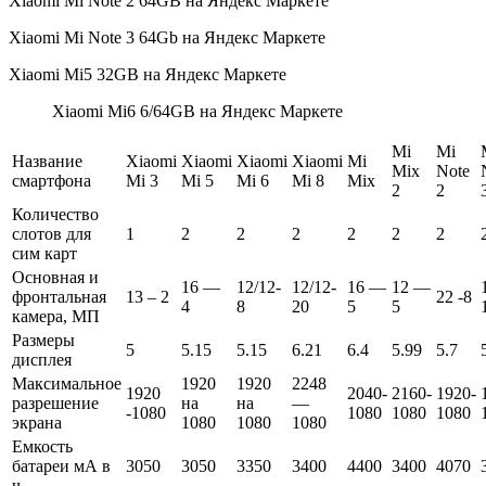
Xiaomi Mi Note 2 64GB на Яндекс Маркете
Xiaomi Mi Note 3 64Gb на Яндекс Маркете
Xiaomi Mi5 32GB на Яндекс Маркете
Xiaomi Mi6 6/64GB на Яндекс Маркете
Mi
Mi
Название
Xiaomi
Xiaomi
Xiaomi
Xiaomi
Mi
Mix
Note
смартфона
Mi 3
Mi 5
Mi 6
Mi 8
Mix
2
2
Количество
слотов для
1
2
2
2
2
2
2
сим карт
Основная и
16 —
12/12-
12/12-
16 —
12 —
фронтальная
13 – 2
22 -8
4
8
20
5
5
камера, МП
Размеры
5
5.15
5.15
6.21
6.4
5.99
5.7
дисплея
Максимальное
1920
1920
2248
1920
2040-
2160-
1920-
разрешение
на
на
—
-1080
1080
1080
1080
экрана
1080
1080
1080
Емкость
батареи мА в
3050
3050
3350
3400
4400
3400
4070
ч.