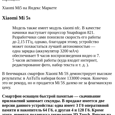
Xiaomi Mi5 на Яндекс Маркете
Xiaomi Mi 5s
Модель также имеет модуль xiaomi nfc. В качестве
начинки выступает процессор Snapdragon 821.
Разработчики сами понизили скорость его работы
до 2,15 ГГц, однако, благодаря этому, устройство
может похвастаться лучшей автономностью —
одна зарядка (аккумулятор 3200 мАч)
обеспечивает 9 часов воспроизведения видео и 7.
5 часов активной работы (куда входит интернет,
редактирование фото, набор текста и т. д. ).
В бенчмарках смартфон Xiaomi Mi 5S демонстрирует высокие
результаты: в AnTuTu набирая более 133000 очков. Конечно
это не рекорд, но и продается Mi 5S далеко не за флагманскую
цену.
Смартфон оснащен быстрой памятью — скачивание
приложений занимает секунды. В продаже имеется две
версии данного устройства: одна имеет 3 Гб оперативной
памяти и накопитель 64 Гб, а другая 4 и 128 Гб. Кроме
этого, имеется поддержка технологии 3D Touch. Версия на