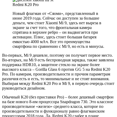
Redmi K20 Pro
Новый флагман от «Сяоми», представленный в
июне 2019 года. Сейчас он доступен за большие
деньги, чем стоит Xiaomi Mi 9, здесь нет выреза в
экране за счет того, что фронтальная камера
спрятана в верхнее ребро – он выдвигается при
активации. Плюс, здесь стоит большая батарея
емкостью 4000 мАч. Все это преимущества
смартфона по сравнению с Mi 9, но есть и минусы.
Во-первых, Mi 9 дешевле, поэтому он получает первое место.
Во-вторых, на Mi 9 есть беспроводная зарядка, также заявлена
поддержка HDR10, а защитное стекло на экране более
высокого класса – Gorilla Glass 6 против GG 5 на Redmi K20
Pro. По камерам, производительности и прочим параметрам
различия есть и есть, то минимальные и не стоят внимания.
Выбирая между Redmi K20 Pro и Mi 9, в первую очередь стоит
руководиться дизайном.
Обычный K20 (без приставки Pro) – более дешевый смартфон
на базе нового 8-нм процессора Snapdragon 730. Это классное
производительное «железо» среднего класса, которое по
производительности и функционалу равно флагманским
процессорам 2018 года. Да, Redmi K20 слабее в плане