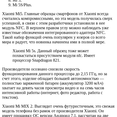
Mi 5;
Mi 5S/Plus.
Xiaomi Mi5. Главные образцы смартфонов от Xiaomi всегда
считались компромиссными, но эта модель получилась сверх
успешной, в связи с этим разработчики установили в нее
модуль NFC. В верхнем правом углу можно наблюдать уже
известные обозначения интегрированного адаптера NFC.
Такой набор функций очень популярен у юзеров со всего
мира и радует, что новинка начинена ими в полной мере.
Xiaomi Mi 5s. Данный образец тоже может
похвастаться присутствием модуля nfc. Имеет
процессор Snapdragon 821.
Производители осознано снизили скорость
функционирования данного процессора до 2,15 ГГц, но за
счет этого, изделие обладает большей автономностью —
полностью заряженной батареи (аккумулятор 3200 мАч)
хватает на девять часов просмотра видео и на семь часов
интенсивной работы (интернет, фото редактор, работа с
текстом).
Xiaomi Mi MIX 2. Выглядит очень футуристичным, это свежая
модель телефона без рамок от производителя Xiaomi. Он
имеет прошивку ОС версии Андроид 7.1, рассчитан на две