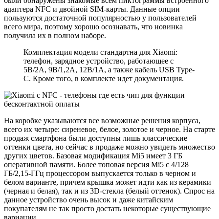
были обнаружены знакомые всем пиктограммы встроенного
адаптера NFC и двойной SIM-карты. Данные опции
пользуются достаточной популярностью у пользователей
всего мира, поэтому хорошо осознавать, что новинка
получила их в полном наборе.
Комплектация модели стандартна для Xiaomi:
телефон, зарядное устройство, работающее с
5В/2А, 9В/1,2А, 12В/1А, а также кабель USB Type-
C. Кроме того, в комплекте идет документация.
На коробке указываются все возможные решения корпуса,
всего их четыре: сиреневое, белое, золотое и черное. На старте
продаж смартфона были доступны лишь классические
оттенки цвета, но сейчас в продаже можно увидеть множество
других цветов. Базовая модификация Mi5 имеет 3 ГБ
оперативной памяти. Более топовая версия Mi5 с 4/128
ГБ/2,15-ГГц процессором выпускается только в черном и
белом варианте, причем крышка может идти как из керамики
(черная и белая), так и из 3D-стекла (белый оттенок). Спрос на
данное устройство очень высок и даже китайским
покупателям не так просто достать некоторые существующие
вариации.