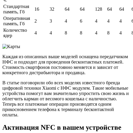
Стандартная
16
32
64
64
128
64
64
память, Гб
Оперативная
2
3
4
6
4
4
4
память, Гб
Количество
4
4
8
8
4
8
4
ядер
Каждая из описанных выше моделей оснащена передатчиком
НФС и подходит для проведения бесконтактных платежей.
Стоимость смартфонов постоянно меняется и зависит от
конкретного дистрибьютора и продавца.
В статье поговорили обо всех моделях известного бренда
цифровой техники Xiaomi с НФС модулем. Такие мобильные
устройства помогут вам значительно упростить свою жизнь и
облегчить карман от весомого кошелька с наличностью.
Теперь все платежные операции производятся одним
прикосновением телефона к терминалу бесконтактной
оплаты.
Активация NFC в вашем устройстве