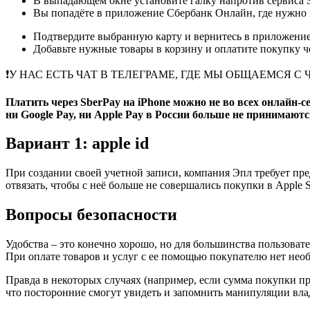
В выпадающем окне установите галку напротив сервиса S
Вы попадёте в приложение Сбербанк Онлайн, где нужно 
Подтвердите выбранную карту и вернитесь в приложени
Добавьте нужные товары в корзину и оплатите покупку че
❗️У НАС ЕСТЬ ЧАТ В ТЕЛЕГРАМЕ, ГДЕ МЫ ОБЩАЕМСЯ 
Платить через SberPay на iPhone можно не во всех онлайн-се
ни Google Pay, ни Apple Pay в России больше не принимаютс
Вариант 1: apple id
При создании своей учетной записи, компания Эпл требует пр
отвязать, чтобы с неё больше не совершались покупки в Apple 
Вопросы безопасности
Удобства – это конечно хорошо, но для большинства пользовате
При оплате товаров и услуг с ее помощью покупателю нет необ
Правда в некоторых случаях (например, если сумма покупки пре
что посторонние смогут увидеть и запомнить манипуляции вл