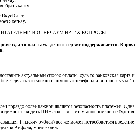
berPay;
выбрать карту;
е ВкусВилл;
рез SberPay.
С ЧИТАТЕЛЯМИ И ОТВЕЧАЕМ НА ИХ ВОПРОСЫ
рвисах, а только там, где этот сервис поддерживается. Впроч
я.
едоставить актуальный способ оплаты, будь то банковская карт
Store. Сделать это можно с помощью телефона или программы iTu
лей гораздо более важной является безопасность платежей. Однак
ходимости вводить ПИН-код, а значит, у мошенников не будет во
вышает 1 тысячу рублей) все же может потребоваться введение к
адельца Айфона, минимален.