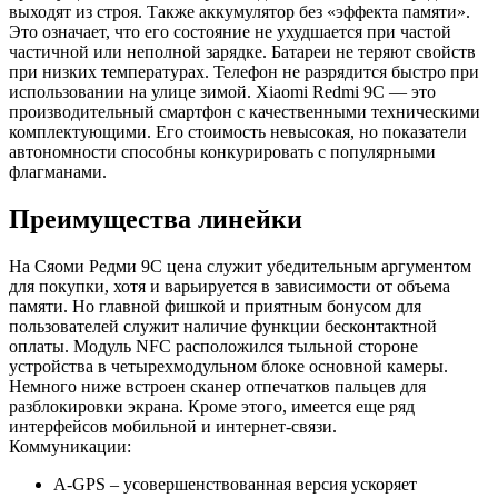
выходят из строя. Также аккумулятор без «эффекта памяти».
Это означает, что его состояние не ухудшается при частой
частичной или неполной зарядке. Батареи не теряют свойств
при низких температурах. Телефон не разрядится быстро при
использовании на улице зимой. Xiaomi Redmi 9C — это
производительный смартфон с качественными техническими
комплектующими. Его стоимость невысокая, но показатели
автономности способны конкурировать с популярными
флагманами.
Преимущества линейки
На Сяоми Редми 9С цена служит убедительным аргументом
для покупки, хотя и варьируется в зависимости от объема
памяти. Но главной фишкой и приятным бонусом для
пользователей служит наличие функции бесконтактной
оплаты. Модуль NFC расположился тыльной стороне
устройства в четырехмодульном блоке основной камеры.
Немного ниже встроен сканер отпечатков пальцев для
разблокировки экрана. Кроме этого, имеется еще ряд
интерфейсов мобильной и интернет-связи.
Коммуникации:
A-GPS – усовершенствованная версия ускоряет