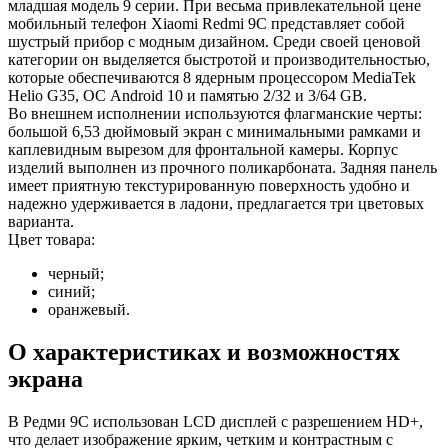
младшая модель 9 серии. При весьма привлекательной цене
мобильный
телефон Xiaomi
Redmi 9C представляет собой
шустрый прибор с модным дизайном. Среди своей ценовой
категории он выделяется быстротой и производительностью,
которые обеспечиваются 8 ядерным процессором MediaTek
Helio G35, ОС Android 10 и памятью 2/32 и 3/64 GB.
Во внешнем исполнении используются флагманские черты:
большой 6,53 дюймовый экран с минимальными рамками и
каплевидным вырезом для фронтальной камеры. Корпус
изделий выполнен из прочного поликарбоната. Задняя панель
имеет приятную текстурированную поверхность удобно и
надежно удерживается в ладони, предлагается три цветовых
варианта.
Цвет товара:
черный;
синий;
оранжевый.
О характеристиках и возможностях
экрана
В Редми 9С использован LCD дисплей с разрешением HD+,
что делает изображение ярким, четким и контрастным с