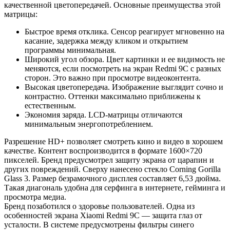
качественной цветопередачей. Основные преимущества этой
матрицы:
Быстрое время отклика. Сенсор реагирует мгновенно на
касание, задержка между кликом и открытием
программы минимальная.
Широкий угол обзора. Цвет картинки и ее видимость не
меняются, если посмотреть на экран Redmi 9C с разных
сторон. Это важно при просмотре видеоконтента.
Высокая цветопередача. Изображение выглядит сочно и
контрастно. Оттенки максимально приближены к
естественным.
Экономия заряда. LCD-матрицы отличаются
минимальным энергопотреблением.
Разрешение HD+ позволяет смотреть кино и видео в хорошем
качестве. Контент воспроизводится в формате 1600×720
пикселей. Бренд предусмотрел защиту экрана от царапин и
других повреждений. Сверху нанесено стекло Corning Gorilla
Glass 3. Размер безрамочного дисплея составляет 6,53 дюйма.
Такая диагональ удобна для серфинга в интернете, гейминга и
просмотра медиа.
Бренд позаботился о здоровье пользователей. Одна из
особенностей экрана Xiaomi Redmi 9C — защита глаз от
усталости. В системе предусмотрены фильтры синего