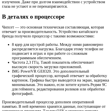
излучения. Даже при долгом взаимодействии с устройством
глаза не устают и не перенапрягаются.
В деталях о процессоре
Чипсет — это основная техническая составляющая, которая
отвечает за производительность. Устройство китайского
бренда получило процессор с такими возможностями:
8 ядер для шустрой работы. Между ними равномерно
распределяется нагрузка. Благодаря этому телефон не
подвисает в играх и при работе со сложным
программным обеспечением.
Частота 2,3 ГГц. Такой показатель обеспечивает
высокую скорость загрузки приложений.
IMG PowerVR GE8320. Это дополнительный
графический процессор, который отвечает за обработку
картинок. Графика быстро выводится на экран, задержка
минимальная. Это важно, если хотите купить Редми 9C
для гейминга, редактирования роликов или обработки
фотографий.
Производительный процессор дополнен оперативной
памятью. В ней временно хранятся данные, поступающие от
запущенных программ. Тандем ОЗУ и мощного чипсета —