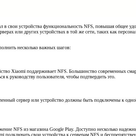
л в свои устройства функциональность NFS, повышая общее удо
рверах или других устройствах в той же сети, таких как персон
полнить несколько важных шагов:
ройство Xiaomi поддерживает NFS. Большинство современных сма
я к руководству пользователя, чтобы подтвердить это.
ленный сервер или устройство должны быть подключены к одной 
ожение NFS из магазина Google Play. Доступно несколько наде
mi подключать свои устройства к серверам NFS и беспрепятстве