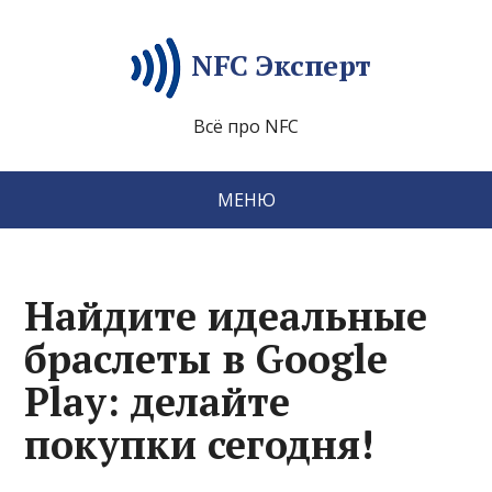
NFC Эксперт
Всё про NFC
МЕНЮ
Найдите идеальные
браслеты в Google
Play: делайте
покупки сегодня!