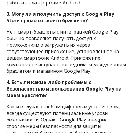
работы с платформами Android.
3. Могу ли я получить доступ к Google Play
Store прямо со своего браслета?
Нет, смарт-браслеты с интеграцией Google Play
обычно позволяют получать доступ к
приложениям и загружать их через
сопутствующее приложение, установленное на
вашем смартфоне Android. Приложение-
компаньон выступает посредником между вашим
браслетом и магазином Google Play.
4. Есть ли какие-либо проблемы с
безопасностью использования Google Play на
моем браслете?
Как и в случае с любым цифровым устройством,
всегда существуют потенциальные угрозы
безопасности. Однако Google Play внедрил
строгие меры безопасности для защиты
пользователей и их данных. Важно загружать