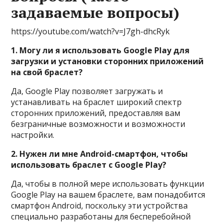
задаваемые вопросы)
https://youtube.com/watch?v=J7gh-dhcRyk
1. Могу ли я использовать Google Play для
загрузки и установки сторонних приложений
на свой браслет?
Да, Google Play позволяет загружать и
устанавливать на браслет широкий спектр
сторонних приложений, предоставляя вам
безграничные возможности и возможности
настройки.
2. Нужен ли мне Android-смартфон, чтобы
использовать браслет с Google Play?
Да, чтобы в полной мере использовать функции
Google Play на вашем браслете, вам понадобится
смартфон Android, поскольку эти устройства
специально разработаны для бесперебойной