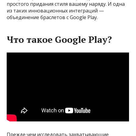
простого придания стиля вашему наряду. И одна
из таких инновационных интеграций —
объединение браслетов с Google Play.
Что такое Google Play?
Прежде чем исследовать захватывающие