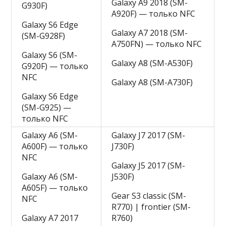
Galaxy A9 2018 (SM-
G930F)
A920F) — только NFC
Galaxy S6 Edge
Galaxy A7 2018 (SM-
(SM-G928F)
A750FN) — только NFC
Galaxy S6 (SM-
Galaxy A8 (SM-A530F)
G920F) — только
NFC
Galaxy A8 (SM-A730F)
Galaxy S6 Edge
(SM-G925) —
только NFC
Galaxy A6 (SM-
Galaxy J7 2017 (SM-
A600F) — только
J730F)
NFC
Galaxy J5 2017 (SM-
Galaxy A6 (SM-
J530F)
A605F) — только
Gear S3 classic (SM-
NFC
R770) | frontier (SM-
Galaxy A7 2017
R760)