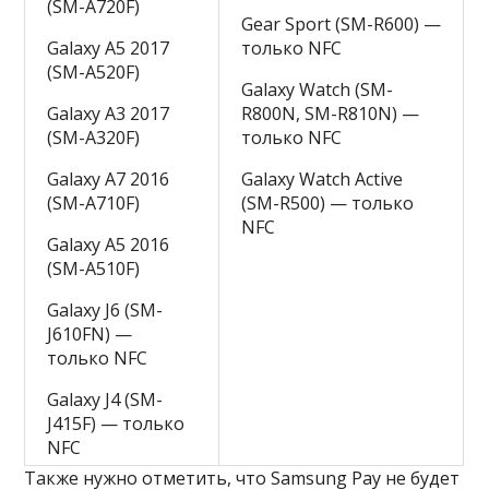
(SM-A720F)
Gear Sport (SM-R600) —
Galaxy A5 2017
только NFC
(SM-A520F)
Galaxy Watch (SM-
Galaxy A3 2017
R800N, SM-R810N) —
(SM-A320F)
только NFC
Galaxy A7 2016
Galaxy Watch Active
(SM-A710F)
(SM-R500) — только
NFC
Galaxy A5 2016
(SM-A510F)
Galaxy J6 (SM-
J610FN) —
только NFC
Galaxy J4 (SM-
J415F) — только
NFC
Также нужно отметить, что Samsung Pay не будет