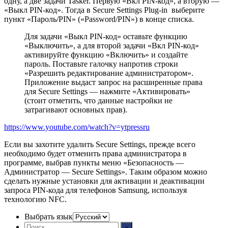
одну, а две задачи Tasker. Первую «Вкл PIN-код», а вторую —
«Выкл PIN-код». Тогда в Secure Settings Plug-in выберите
пункт «Пароль/PIN» («Password/PIN») в конце списка.
Для задачи «Выкл PIN-код» оставьте функцию
«Выключить», а для второй задачи «Вкл PIN-код»
активируйте функцию «Включить» и создайте
пароль. Поставьте галочку напротив строки
«Разрешить редактирование администратором».
Приложение выдаст запрос на расширенные права
для Secure Settings — нажмите «Активировать»
(стоит отметить, что данные настройки не
затрагивают основных прав).
https://www.youtube.com/watch?v=ytpressru
Если вы захотите удалить Secure Settings, прежде всего
необходимо будет отменить права администратора в
программе, выбрав пункты меню «Безопасность —
Администратор — Secure Settings». Таким образом можно
сделать нужные установки для активации и деактивации
запроса PIN-кода для телефонов Samsung, используя
технологию NFC.
Выбрать язык