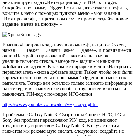
не активирует задачу.Интеграция задачи NFC в Trigger.
Откройте программу Trigger. Если вы уже создали профиль,
войдите в него с помощью пунктов меню «Мои задания —
[Имя профиля]», в противном случае просто создайте новое
задание, нажав на кнопку« ».
В меню «Настроить задания» включите функцию «Tasker»,
нажав « — Tasker — Задачи Tasker — Далее». В появившемся
окне «Настройка приложений» нажмите на значок
увеличительного стекла, выберите «Задачи» и кликните
«Добавить в задачи». В таком же порядке в меню «Настроить
переключатель» снова добавьте задачи Tasker, чтобы они были
корректно установлены в программе Trigger и она могла их
выполнять. Теперь вам осталось только записать информацию
на стикер, и вы сможете без особых трудностей включать и
выключать PIN-код с помощью NFC-метки.
https://www.youtube.com/watch?v=ytcopyrightru
Проблемы с Galaxy Note 3. Смартфоны Google, НТС, LG и
Sony без проблем переключают PIN-код, но возникают
трудности с устройством Galaxy Note 3. В случае с этим
гаджетом мы рекомендую сделать следующее: создайте не