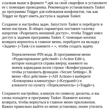
ссылкам выше в формате *.apk на свой смартфон и установите
ее с помощью проводника. Рекомендую устанавливать Tasker
до программы Trigger для избежания конфликтов, так как
Trigger не будет иметь доступа к задачам Tasker.
Создание и настройка задач. Запустите Tasker и перейдите в
меню настроек. В общих параметрах поставьте галочку
напротив «Разрешить внешний доступ», чтобы Trigger имел
доступ к задачам программы Tasker. С помощью кнопки
возврата вернитесь в главное меню, перейдите на вкладку
«Задачи» («Task») и нажмите « », чтобы создать задачу.
Переключение PIN-кода. В программном меню
«Редактирование действий» («Action Edit»),
которое находится справа вверху, нажмите на
значок карандаша возле строки «Конфигурация»,
чтобы установить функцию «Secure Settings». В
меню «Все действия» («АН Actions») выберите
«Блокировка клавиатуры» («Keyguard») и
кликните по пункту «Переключатель» («Toggle»).
Сохраните настройки, кликнув по символу дискеты, и вы
снова попадете в программу Tasker. Нажмите кнопку
возврата, чтобы вернуться в главное меню приложения.
Важно правильно выйти из меню установки, иначе утилита