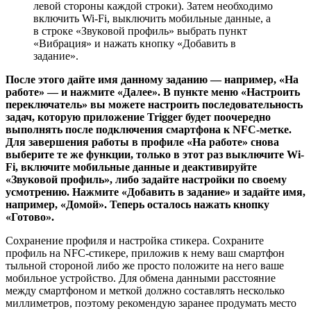
левой стороны каждой строки). Затем необходимо
включить Wi-Fi, выключить мобильные данные, а
в строке «Звуковой профиль» выбрать пункт
«Вибрация» и нажать кнопку «Добавить в
задание».
После этого дайте имя данному заданию — например, «На
работе» — и нажмите «Далее». В пункте меню «Настроить
переключатель» вы можете настроить последовательность
задач, которую приложение Trigger будет поочередно
выполнять после подключения смартфона к NFC-метке.
Для завершения работы в профиле «На работе» снова
выберите те же функции, только в этот раз выключите Wi-
Fi, включите мобильные данные и деактиви­руйте
«Звуковой профиль», либо задайте настройки по своему
усмотрению. Нажмите «Добавить в задание» и задайте имя,
например, «Домой». Теперь осталось нажать кнопку
«Готово».
Сохранение профиля и настройка стикера. Сохраните
профиль на NFC-стикере, приложив к нему ваш смартфон
тыльной стороной либо же просто положите на него ваше
мобильное устройство. Для обмена данными расстояние
между смартфоном и меткой должно составлять несколько
миллиметров, поэтому рекомендую заранее продумать место