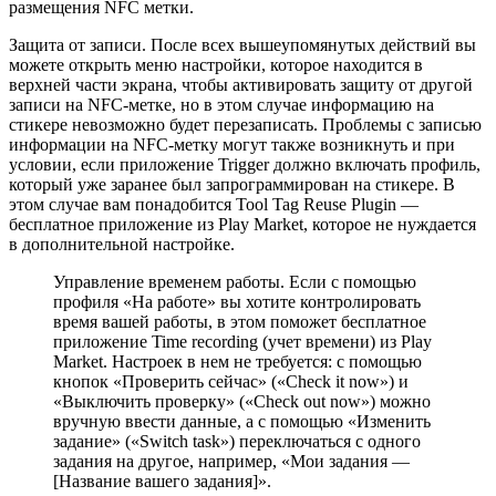
размещения NFC метки.
Защита от записи. После всех вышеупомянутых действий вы
можете открыть меню настройки, которое находится в
верхней части экрана, чтобы активировать защиту от другой
записи на NFC-метке, но в этом случае информацию на
стикере невозможно будет перезаписать. Проблемы с записью
информации на NFC-метку могут также возникнуть и при
условии, если приложение Trigger должно включать профиль,
который уже заранее был запрограммирован на стикере. В
этом случае вам понадобится Tool Tag Reuse Plugin —
бесплатное приложение из Play Market, которое не нуждается
в дополнительной настройке.
Управление временем работы. Если с помощью
профиля «На работе» вы хотите контролировать
время вашей работы, в этом поможет бесплатное
приложение Time recording (учет времени) из Play
Market. Настроек в нем не требуется: с помощью
кнопок «Проверить сейчас» («Check it now») и
«Выключить проверку» («Check out now») можно
вручную ввести данные, а с помощью «Изменить
задание» («Switch task») переключаться с одного
задания на другое, например, «Мои задания —
[Название вашего задания]».