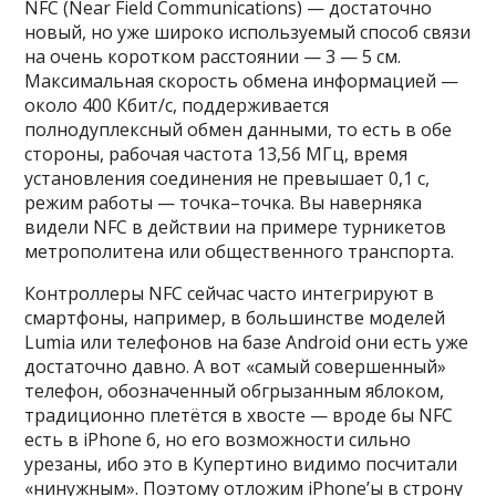
NFC (Near Field Communications) — достаточно
новый, но уже широко используемый способ связи
на очень коротком расстоянии — 3 — 5 см.
Максимальная скорость обмена информацией —
около 400 Кбит/с, поддерживается
полнодуплексный обмен данными, то есть в обе
стороны, рабочая частота 13,56 МГц, время
установления соединения не превышает 0,1 с,
режим работы — точка–точка. Вы наверняка
видели NFC в действии на примере турникетов
метрополитена или общественного транспорта.
Контроллеры NFC сейчас часто интегрируют в
смартфоны, например, в большинстве моделей
Lumia или телефонов на базе Android они есть уже
достаточно давно. А вот «самый совершенный»
телефон, обозначенный обгрызанным яблоком,
традиционно плетётся в хвосте — вроде бы NFC
есть в iPhone 6, но его возможности сильно
урезаны, ибо это в Купертино видимо посчитали
«нинужным». Поэтому отложим iPhone’ы в строну