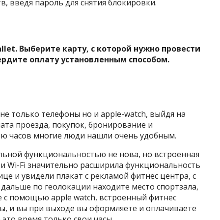
, введя пароль для снятия блокировки.
let. Выберите карту, с которой нужно провести
ердите оплату установленным способом.
не только телефоны но и apple-watch, выйдя на
ата проезда, покупок, бронирование и
ю часов многие люди нашли очень удобным.
ельной функциональностью не нова, но встроенная
th и Wi-Fi значительно расширила функциональность
ице и увидели плакат с рекламой фитнес центра, с
 дальше по геолокации находите место спортзала,
 с помощью apple watch, встроенный фитнес
ы, и вы при выходе вы оформляете и оплачиваете
 это время только свои часы.