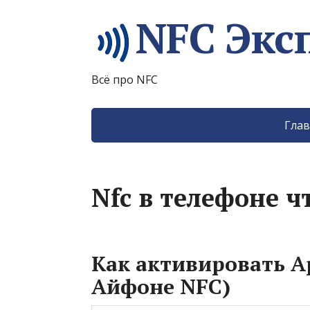
NFC Экс
Всё про NFC
Глав
Nfc в телефоне чт
Как активировать A
Айфоне NFC)