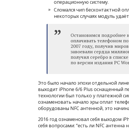
операционную систему.
Сломался чип бесконтактной опл
некоторых случаях модуль удаёт
Остановимся подробнее н
оплачивать телефоном по
2007 году, получив миро
завоевали сердца миллион
получил серебро в списке
по версии издания PC Wor
Это было начало эпохи отдельной лине
выходит iPhone 6/6 Plus оснащенный п
технологии был только у платежной си
ознаменовать начало эры оплат телефо
оборудованы NFC антенной, это начинае
2016 год ознаменовал себя выходом iPh
себя вопросами: “есть ли NFC антенна на