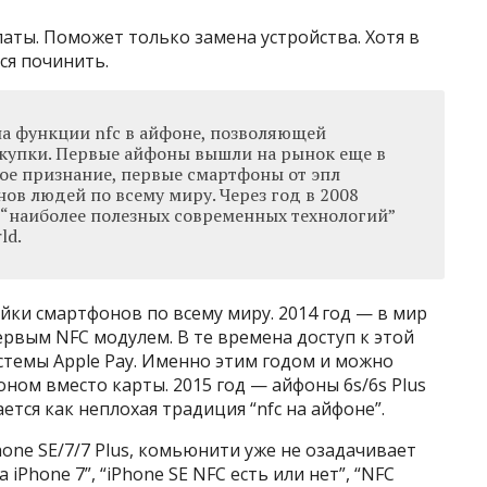
аты. Поможет только замена устройства. Хотя в
ся починить.
а функции nfc в айфоне, позволяющей
купки. Первые айфоны вышли на рынок еще в
вое признание, первые смартфоны от эпл
ов людей по всему миру. Через год в 2008
 “наиболее полезных современных технологий”
ld.
йки смартфонов по всему миру. 2014 год — в мир
ервым NFC модулем. В те времена доступ к этой
стемы Apple Pay. Именно этим годом и можно
ном вместо карты. 2015 год — айфоны 6s/6s Plus
тся как неплохая традиция “nfc на айфоне”.
one SE/7/7 Plus, комьюнити уже не озадачивает
 iPhone 7”, “iPhone SE NFC есть или нет”, “NFC