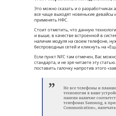
Это можно сказать и о разработчиках 
все чаще выходят новенькие девайсы 
применять НФС.
Стоит отметить, что данную технолог
и выше, в качестве встроенной в сист
наличие модуля на своем телефоне, нуж
беспроводных сетей и кликнуть на «Ещ
Если пункт NFC там отмечен, Вас мож
стандарта, и не зря читаете эту стать
поставить галочку напротив этого «зав
Не все телефоны и планше
технология в ваше устрой
панели наличие соответс
телефонах Samsung, к при
Communication», напечата