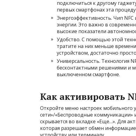
подключиться к другому гаджету
первых смартфонах эта процедур
Энергоэффективность
. Чип NFC
энергии. Это важно в современ
высокие показатели автономнос
Удобство
. С помощью этой тех
тратите на них меньше времени
устройством, достаточно просто
Универсальность
. Технология 
бесконтактными решениями и мо
выключенном смартфоне.
Как активировать N
Откройте меню настроек мобильного у
сети»/«Беспроводные коммуникации» и
скрывается во вкладке «Еще…». Для ак
которая разрешает обмен информацие
устройству или терминалу.