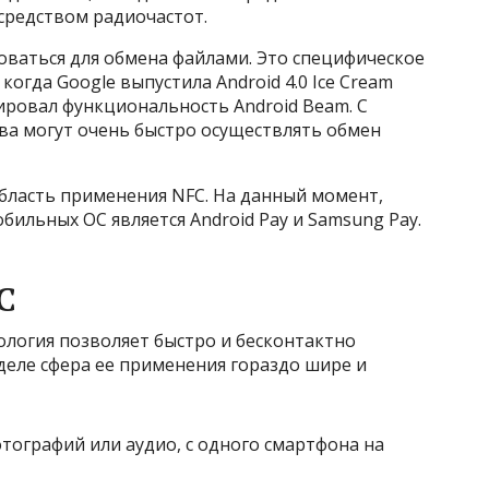
осредством радиочастот.
оваться для обмена файлами. Это специфическое
огда Google выпустила Android 4.0 Ice Cream
ировал функциональность Android Beam. С
ва могут очень быстро осуществлять обмен
ласть применения NFC. На данный момент,
ильных ОС является Android Pay и Samsung Pay.
C
ология позволяет быстро и бесконтактно
 деле сфера ее применения гораздо шире и
тографий или аудио, с одного смартфона на