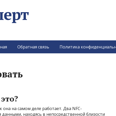
перт
ная
Обратная связь
Политика конфиденциальн
овать
 это?
 она на самом деле работает. Два NFC-
 данными, находясь в непосредственной близости