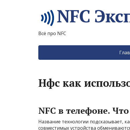
NFC Экс
Всё про NFC
Глав
Нфс как использ
NFC в телефоне. Что
Название технологии подсказывает, как
совместимых устройства обмениваются