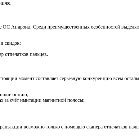
ниже.
х с ОС Андроид. Среди преимущественных особенностей выделяю
 и скидок;
ер отпечатков пальцев.
астоящий момент составляет серьёзную конкуренцию всем оста
ающие опцию;
х за счёт имитации магнитной полосы;
.
транзакции возможно только с помощью сканера отпечатков паль