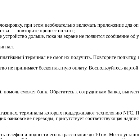
локировку, при этом необязательно включать приложение для оп
ойства — повторите процесс оплаты;
 устройство дольше, пока на экране не появится сообщение об у
сигнал.
о платёжный терминал не смог их получить. Повторите попытку, 
ство не принимает бесконтактную оплату. Воспользуйтесь картой
й, помочь сможет банк. Обратитесь к сотрудникам банка, выпуст
агазинах, терминалы которых поддерживают технологию NFC. П
ющих банковские переводы, присутствует соответствующая надп
ь телефон и поднести его на расстояние до 10 см. Место устано