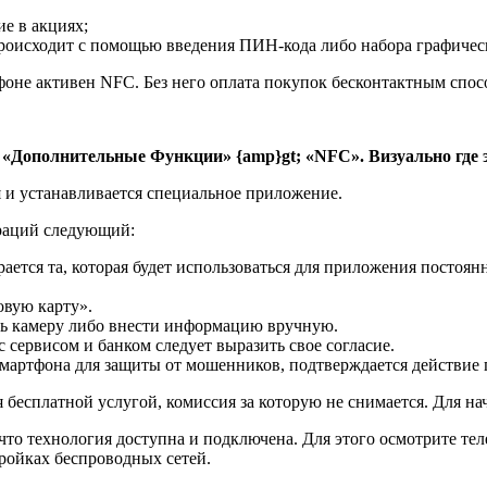
е в акциях;
происходит с помощью введения ПИН-кода либо набора графичес
тфоне активен NFC. Без него оплата покупок бесконтактным спо
 «Дополнительные Функции» {amp}gt; «NFC». Визуально где 
я и устанавливается специальное приложение.
ераций следующий:
ется та, которая будет использоваться для приложения постоянн
овую карту».
ть камеру либо внести информацию вручную.
 сервисом и банком следует выразить свое согласие.
смартфона для защиты от мошенников, подтверждается действие
я бесплатной услугой, комиссия за которую не снимается. Для н
 что технология доступна и подключена. Для этого осмотрите те
ройках беспроводных сетей.