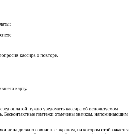
латы;
спехе.
попросив кассира о повторе.
.
ившего карту.
еред оплатой нужно уведомить кассира об используемом
ись. Бесконтактные платежи отмечены значком, напоминающим
вки чипа должно совпасть с экраном, на котором отображается