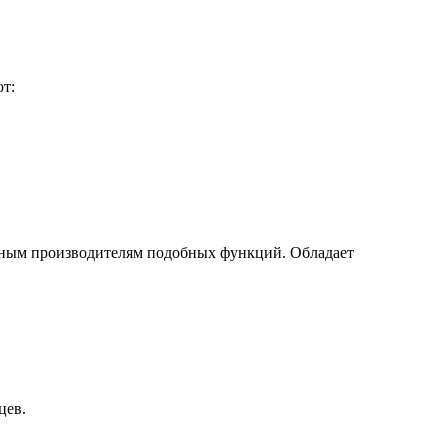
т:
льным производителям подобных функций. Обладает
цев.