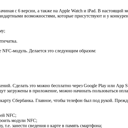
ачиная с 6 версии, а также на Apple Watch и iPad. В настоящий
тандартными возможностями, которые присутствуют и у конкуре
му;
тпечатка.
е NFC-модуль. Делается это следующим образом:
ний. Сделать это можно бесплатно через Google Play или App S
дут загружены в приложение, можно начинать пользоваться опла
 карту Сбербанка. Главное, чтобы телефон был под рукой. Прежде
ией NFC;
троить модули NFC;
 т.е. занести сведения о карте в память смартфона;