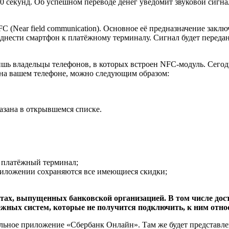
0 секунд. Об успешном переводе денег уведомит звуковой сигна
C (Near field communication). Основное её предназначение закл
днести смартфон к платёжному терминалу. Сигнал будет передан 
лишь владельцы телефонов, в которых встроен NFC-модуль. Сег
а на вашем телефоне, можно следующим образом:
азана в открывшемся списке.
т платёжный терминал;
приложении сохраняются все имеющиеся скидки;
ртах, выпущенных банковской организацией. В том числе до
ных систем, которые не получится подключить, к ним относят
льное приложение «Сбербанк Онлайн». Там же будет представле