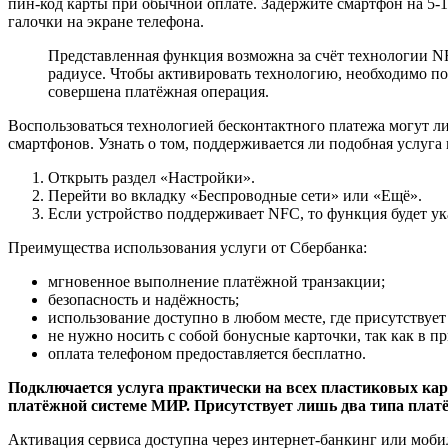
пин-код карты при обычной оплате. Задержите смартфон на 5-1
галочки на экране телефона.
Представленная функция возможна за счёт технологии NF
радиусе. Чтобы активировать технологию, необходимо по
совершена платёжная операция.
Воспользоваться технологией бесконтактного платежа могут 
смартфонов. Узнать о том, поддерживается ли подобная услуг
Открыть раздел «Настройки».
Перейти во вкладку «Беспроводные сети» или «Ещё».
Если устройство поддерживает NFC, то функция будет ук
Преимущества использования услуги от Сбербанка:
мгновенное выполнение платёжной транзакции;
безопасность и надёжность;
использование доступно в любом месте, где присутствуе
не нужно носить с собой бонусные карточки, так как в 
оплата телефоном предоставляется бесплатно.
Подключается услуга практически на всех пластиковых ка
платёжной системе МИР. Присутствует лишь два типа платёж
Активация сервиса доступна через интернет-банкинг или моби