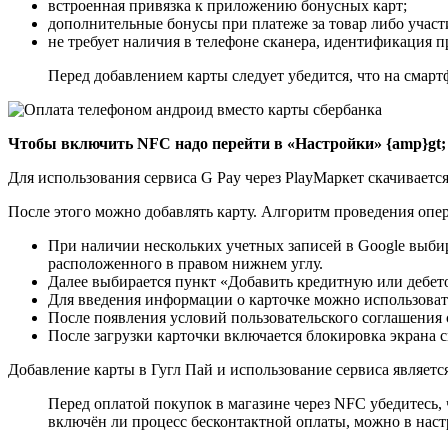
встроенная привязка к приложению бонусных карт;
дополнительные бонусы при платеже за товар либо участи
не требует наличия в телефоне сканера, идентификация 
Перед добавлением карты следует убедится, что на смар
Чтобы включить NFC надо перейти в «Настройки» {amp}gt;
Для использования сервиса G Pay через PlayМаркет скачиваетс
После этого можно добавлять карту. Алгоритм проведения оп
При наличии нескольких учетных записей в Google выбира
расположенного в правом нижнем углу.
Далее выбирается пункт «Добавить кредитную или дебет
Для введения информации о карточке можно использова
После появления условий пользовательского соглашения с
После загрузки карточки включается блокировка экрана 
Добавление карты в Гугл Пай и использование сервиса являетс
Перед оплатой покупок в магазине через NFC убедитесь,
включён ли процесс бесконтактной оплаты, можно в наст