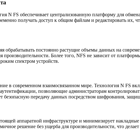
ота
гия N FS обеспечивает централизованную платформу для обмен
еменно получать доступ к общим файлам и редактировать их, чт
яя обрабатывать постоянно растущие объемы данных на соврем
для производительности. Более того, NFS не зависит от платфо
роким спектром устройств.
ние в современном взаимосвязанном мире. Технология N FS вкл
утентификации, позволяющие администраторам контролировать 
ет безопасную передачу данных посредством шифрования, защи
тоящей аппаратной инфраструктуре и минимизирует накладные р
мичное решение без ущерба для производительности, что делае