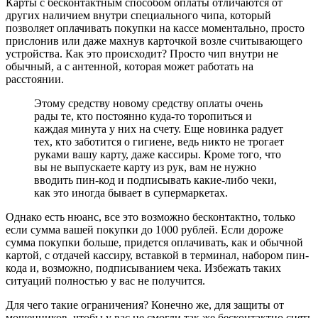
Карты с бесконтактным способом оплаты отличаются от
других наличием внутри специального чипа, который
позволяет оплачивать покупки на кассе моментально, просто
прислонив или даже махнув карточкой возле считывающего
устройства. Как это происходит? Просто чип внутри не
обычный, а с антенной, которая может работать на
расстоянии.
Этому средству новому средству оплаты очень
рады те, кто постоянно куда-то торопиться и
каждая минута у них на счету. Еще новинка радует
тех, кто заботится о гигиене, ведь никто не трогает
руками вашу карту, даже кассиры. Кроме того, что
вы не выпускаете карту из рук, вам не нужно
вводить пин-код и подписывать какие-либо чеки,
как это иногда бывает в супермаркетах.
Однако есть нюанс, все это возможно бесконтактно, только
если сумма вашей покупки до 1000 рублей. Если дороже
сумма покупки больше, придется оплачивать, как и обычной
картой, с отдачей кассиру, вставкой в терминал, набором пин-
кода и, возможно, подписыванием чека. Избежать таких
ситуаций полностью у вас не получится.
Для чего такие ограничения? Конечно же, для защиты от
мошенников, чтобы у вас не смогли так же бесконтактно снять