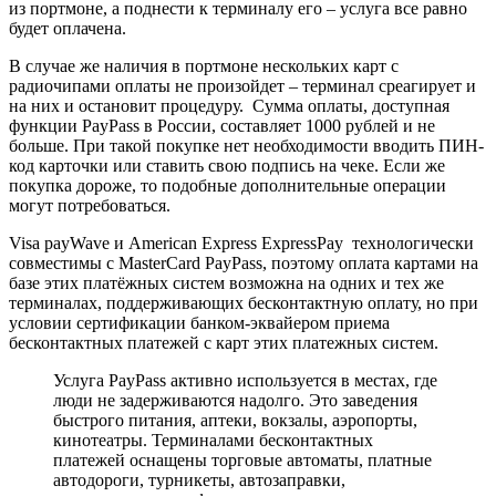
из портмоне, а поднести к терминалу его – услуга все равно
будет оплачена.
В случае же наличия в портмоне нескольких карт с
радиочипами оплаты не произойдет – терминал среагирует и
на них и остановит процедуру. Сумма оплаты, доступная
функции PayPass в России, составляет 1000 рублей и не
больше. При такой покупке нет необходимости вводить ПИН-
код карточки или ставить свою подпись на чеке. Если же
покупка дороже, то подобные дополнительные операции
могут потребоваться.
Visa payWave и American Express ExpressPay технологически
совместимы с MasterCard PayPass, поэтому оплата картами на
базе этих платёжных систем возможна на одних и тех же
терминалах, поддерживающих бесконтактную оплату, но при
условии сертификации банком-эквайером приема
бесконтактных платежей с карт этих платежных систем.
Услуга PayPass активно используется в местах, где
люди не задерживаются надолго. Это заведения
быстрого питания, аптеки, вокзалы, аэропорты,
кинотеатры. Терминалами бесконтактных
платежей оснащены торговые автоматы, платные
автодороги, турникеты, автозаправки,