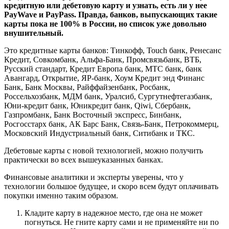
кредитную или дебетовую карту и узнать, есть ли у нее
PayWave и PayPass. Правда, банков, выпускающих такие
карты пока не 100% в России, но список уже довольно
внушительный.
Это кредитные карты банков: Тинкофф, Touch банк, Ренесанс
Кредит, Совкомбанк, Альфа-Банк, Промсвязьбанк, ВТБ,
Русский стандарт, Кредит Европа банк, МТС банк, банк
Авангард, Открытие, ЯР-банк, Хоум Кредит энд Финанс
Банк, Банк Москвы, Райффайзенбанк, Росбанк,
Россельхозбанк, МДМ банк, Уралсиб, Сургутнефтегазбанк,
Юни-кредит банк, Юникредит банк, Qiwi, Сбербанк,
Газпромбанк, Банк Восточный экспресс, Бинбанк,
Росгосстарх банк, АК Барс Банк, Связь-Банк, Петрокоммерц,
Московский Индустриальный банк, Ситибанк и ТКС.
Дебетовые карты с новой технологией, можно получить
практически во всех вышеуказанных банках.
Финансовые аналитики и эксперты уверены, что у
технологии большое будущее, и скоро всем будут оплачивать
покупки именно таким образом.
Кладите карту в надежное место, где она не может
погнуться. Не гните карту сами и не применяйте ни по