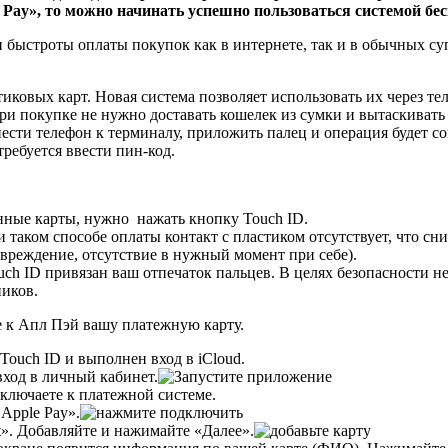
e Pay», то можно начинать успешно пользоваться системой бе
 и быстроты оплаты покупок как в интернете, так и в обычных
иковых карт. Новая система позволяет использовать их через те
При покупке не нужно доставать кошелек из сумки и вытаскивать 
ести телефон к терминалу, приложить палец и операция будет с
ребуется ввести пин-код.
нные карты, нужно нажать кнопку Touch ID.
и таком способе оплаты контакт с пластиком отсутствует, что с
вреждение, отсутствие в нужный момент при себе).
uch ID привязан ваш отпечаток пальцев. В целях безопасности н
ников.
е к Апл Пэй вашу платежную карту.
 Touch ID и выполнен вход в iCloud.
ход в личный кабинет.
дключаете к платежной системе.
Apple Pay».
t». Добавляйте и нажимайте «Далее».