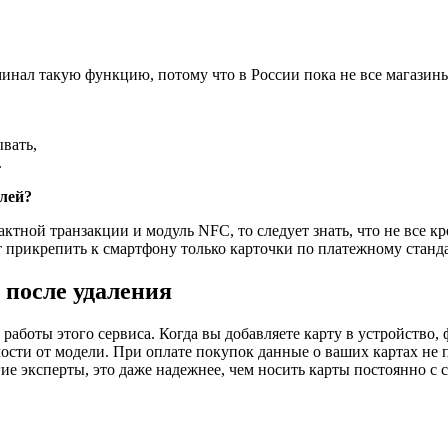
ерминал такую функцию, потому что в России пока не все магази
ывать,
.
лей?
тной транзакции и модуль NFC, то следует знать, что не все к
прикрепить к смартфону только карточки по платежному стандар
 после удаления
аботы этого сервиса. Когда вы добавляете карту в устройство, ф
имости от модели. При оплате покупок данные о ваших картах не
 эксперты, это даже надежнее, чем носить карты постоянно с с