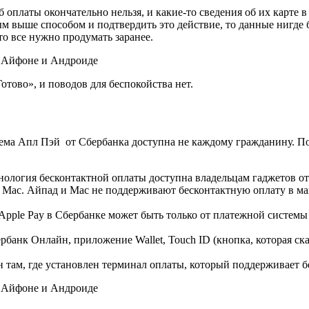
 оплаты окончательно нельзя, и какие-то сведения об их карте в
м выше способом и подтвердить это действие, то данные нигде 
то все нужно продумать заранее.
отово», и поводов для беспокойства нет.
ема Апл Пэй от Сбербанка доступна не каждому гражданину. По
хнология бесконтактной оплаты доступна владельцам гаджетов о
или Mac. Айпад и Mac не поддерживают бесконтактную оплату в м
pple Pay в Сбербанке может быть только от платежной системы 
анк Онлайн, приложение Wallet, Touch ID (кнопка, которая ск
н там, где установлен терминал оплаты, который поддерживает б