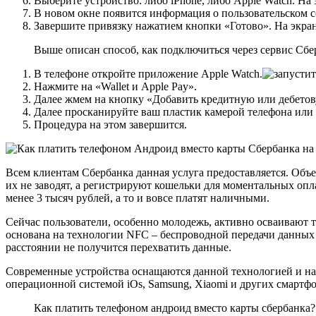
Выберите устройство: либо iPhone, либо Apple Watch. Н
В новом окне появится информация о пользовательском 
Завершите привязку нажатием кнопки «Готово». На экра
Выше описан способ, как подключиться через сервис Сбе
В телефоне откройте приложение Apple Watch.
Нажмите на «Wallet и Apple Pay».
Далее жмем на кнопку «Добавить кредитную или дебетов
Далее просканируйте ваш пластик камерой телефона или
Процедура на этом завершится.
Всем клиентам Сбербанка данная услуга предоставляется. Объе
их не заводят, а регистрируют кошельки для моментальных опл
менее 3 тысяч рублей, а то и вовсе платят наличными.
Сейчас пользователи, особенно молодежь, активно осваивают т
основана на технологии NFC – беспроводной передачи данных на
расстоянии не получится перехватить данные.
Современные устройства оснащаются данной технологией и нас
операционной системой iOs, Samsung, Xiaomi и других смартф
Как платить телефоном андроид вместо карты сбербанка?