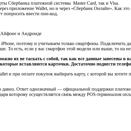
рты Сбербанка платежной системы Master Card, так и Visa.
ерез приложение Wallet, но и через «Сбербанк Онлайн». Как это 
т попросить ввести пин-код.
я iPhone, поэтому и учитываем только смартфоны. Подключить д
ыше. То есть, если у вас смартфон этой модели или выше, то на н
можно их не таскать с собой, так как все данные занесены в
 в которые вставляются карточки. Достаточно поднести телеф
Wallet и при оплате покупок выбирать карту, с которой вы хотит
о давно. Ответ однозначный — официальной поддержки платежно
даря которому осуществляется связь между POS-терминалом опл