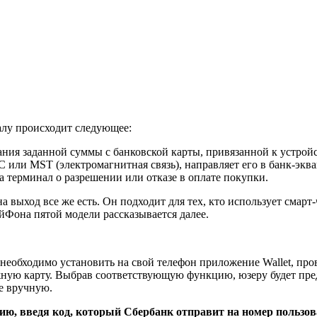
алу происходит следующее:
ния заданной суммы с банковской карты, привязанной к устройс
 или MST (электромагнитная связь), направляет его в банк-эква
на терминал о разрешении или отказе в оплате покупки.
 выход все же есть. Он подходит для тех, кто использует смар
АйФона пятой модели рассказывается далее.
необходимо установить на свой телефон приложение Wallet, про
жную карту. Выбрав соответствующую функцию, юзеру будет пр
ые вручную.
ю, введя код, который Сбербанк отправит на номер пользова