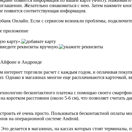
а экране появится информация по вашей карте (ФИО). Нажимайте
соглашении. Желательно ознакомиться с нею. Затем нажмите кн
не появится соответствующая информация.
рбанк Онлайн. Если с сервисом возникли проблемы, подключите
ую карту».
 введите реквизиты вручную.
м интернет торговли расчет с каждым годом, и оплачивая покупк
ат. Однако в магазинах многие еще расплачиваются карточкой, в
ехнологию бесконтактного платежа с помощью своего смартфона.
 коротком расстоянии (около 5-6 см), что позволяет считать да
троить её очень просто. Пользоваться бесконтактной оплаты мо
онов на операционной системе Android.
 Это делается в магазинах, на кассах которых стоят терминалы