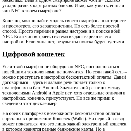
несколько. Ведь в одном смартфоне может «жить» сколько
угодно разных карт разных банков. Итак, как узнать, есть ли
чип NFC в твоем смартфоне?
Конечно, можно найти модель своего смартфона в интернете
и просмотреть его характеристики. Но есть более простой
способ. Просто перейди в раздел настроек и в поиске вбей
NFC. Если чип встроен, система выдаст варианты его
настройки. Если чипа нет, результаты поиска будут пустыми.
Цифровой кошелек
Если твой смартфон не оборудован NFC, воспользоваться
новейшими технологиями не получится. Но если такой есть –
можно приступать к настройке бесконтактной оплаты. Давай
договоримся – здесь и дальше речь пойдет только о
смартфонах на базе Android. Значительной разницы между
технологиями Android и Apple нет, хотя отдельные отличия в
настройках, конечно, присутствуют. Но все же прими к
сведению этот дисклеймер.
На обеих платформах возможности бесконтактной оплаты
спрятаны в приложении Кошелек (Wallet). На первый взгляд
может показаться, что это лишь эдакий электронный кошелек,
в котором хранятся разные банковские карты. Но в