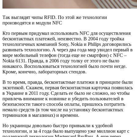
Так выглядят чипы RFID. По этой же технологии
производятся и модули NFC
Кто первым придумал использовать NFC для осуществления
бесконтактных платежей, неизвестно. В 2004 году тройка
технологичных компаний Sony, Nokia и Philips договорились
развивать технологию. А через два года мир увидел первый в
мире мобильный телефон (тогда еще не смартфон) с NFC –
Nokia 6131. Правда, в 2006 году толку от этого не было
никакого. Воспользоваться технологией было почти негде.
Кроме, конечно, лабораторных стендов.
В то время, правда, бесконтактные платежи в принципе были
экзотикой. Скажем, первая бесконтактная карточка появилась
в Украине в 2011 году. Сделать ее было не сложно, но чтобы
привлечь внимание к новинке и убедить пользователей в
безопасности такого способа оплаты, пришлось потратить
немало средств (в том числе на установку бесконтактных
терминалов в магазинах) и времени.
Но украинцы довольно быстро привыкли к удобной
технологии, и за 4 года было выпущено уже миллион карт с
поддержкой технологии Mastercard PayPass. А еще через