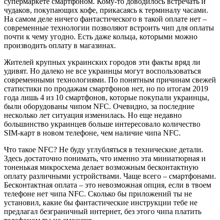
супермаркете смартфоном. Кому-то доводилось встречать и
чудаков, покупающих кофе, прикасаясь к терминалу часами.
На самом деле ничего фантастического в такой оплате нет –
современные технологии позволяют встроить чип для оплаты
почти к чему угодно. Есть даже кольца, которыми можно
производить оплату в магазинах.
Жителей крупных украинских городов эти факты вряд ли
удивят. Но далеко не все украинцы могут воспользоваться
современными технологиями. По понятным причинам свежей
статистики по продажам смартфонов нет, но по итогам 2019
года лишь 4 из 10 смартфонов, которые покупали украинцы,
были оборудованы чипом NFC. Очевидно, за последние
несколько лет ситуация изменилась. Но еще недавно
большинство украинцев больше интересовало количество
SIM-карт в новом телефоне, чем наличие чипа NFC.
Что такое NFC? Не буду углубляться в технические детали.
Здесь достаточно понимать, что именно эта миниатюрная и
тоненькая микросхема делает возможным бесконтактную
оплату различными устройствами. Чаще всего – смартфонами.
Бесконтактная оплата – это невозможная опция, если в твоем
телефоне нет чипа NFC. Сколько бы приложений ты не
установил, какие бы фантастические инструкции тебе не
предлагал безграничный интернет, без этого чипа платить