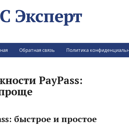
C Эксперт
ная
Обратная связь
Политика конфиденциальн
жности PayPass:
 проще
ss: быстрое и простое