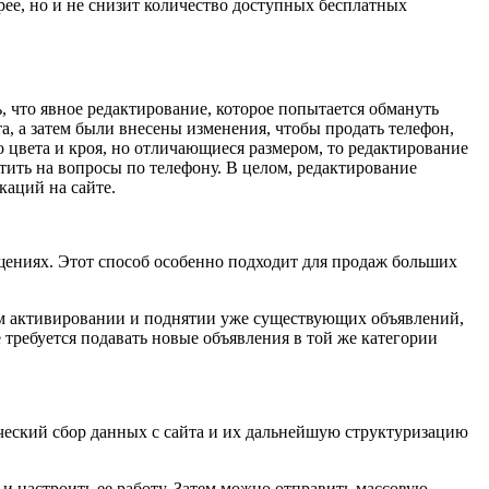
трее, но и не снизит количество доступных бесплатных
 что явное редактирование, которое попытается обмануть
а, а затем были внесены изменения, чтобы продать телефон,
о цвета и кроя, но отличающиеся размером, то редактирование
тить на вопросы по телефону. В целом, редактирование
аций на сайте.
щениях. Этот способ особенно подходит для продаж больших
ском активировании и поднятии уже существующих объявлений,
е требуется подавать новые объявления в той же категории
ический сбор данных с сайта и их дальнейшую структуризацию
 настроить ее работу. Затем можно отправить массовую