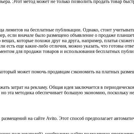
рьера. Этот метод может не только позволить продать товар быс
а лимитов на бесплатные публикации. Однако, стоит учитывать,
мер, если вначале было размещено объявление о продаже планшет
о вещах, которые похожи друг на друга, например, платья схожег
и есть еще какие-либо отличия, можно указать, что готовы отве
ментом для продажи товаров и использования бесплатных публик
 который может помочь продавцам сэкономить на платных разме
бежать затрат на рекламу. Общая идея заключается в периодиче
о, но эта методика обеспечивает большую экономию, поскольку н
 размещений на сайте Avito. Этот способ предполагает автомат
цию пользователей), необходимо найти подходящую программу и