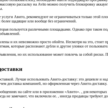
 массовую рассылку на Avito можно получить блокировку аккаун
ы.
услуги Авито, рекомендуют не ограничиваться только этой пло
 более щадящие или вообще без ограничений.
оторая пользуется различными площадками. Однако при таком п
 объявлений.
лены и их невозможно просто обойти. Несмотря на это, стоит п
тмам, которые распознают дубли и другие уловки от пользовате
ъявления, но их использование может повлечь за собой риски. 
доставки
оставкой. Лучше использовать Авито-доставку: это дешевле и на
ем доставка компанией, но оформленная через Авито-доставку.
общениях на сайте или в приложении «Авито». , для некоторых 
да не замечают, что включили ее. , иногда продавцы требуют д