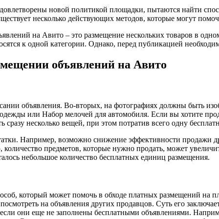
е удовлетворены новой политикой площадки, пытаются найти спо
уществует несколько действующих методов, которые могут помо
явлений на Авито – это размещение нескольких товаров в одном
осятся к одной категории. Однако, перед публикацией необходи
змещении объявлений на Авито
исании объявления. Во-вторых, на фотографиях должны быть изо
одежды или Набор мелочей для автомобиля. Если вы хотите прода
ь сразу несколько вещей, при этом потратив всего одну беспла
статки. Например, возможно снижение эффективности продажи др
, количество предметов, которые нужно продать, может увеличит
сталось небольшое количество бесплатных единиц размещения.
особ, который может помочь в обходе платных размещений на пл
и посмотреть на объявления других продавцов. Суть его заключае
, если они еще не заполнены бесплатными объявлениями. Наприме