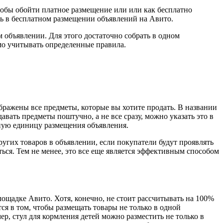
собы обойти платное размещение или или как бесплатно
чь в бесплатном размещении объявлений на Авито.
 объявлении. Для этого достаточно собрать в одном
мо учитывать определенные правила.
бражены все предметы, которые вы хотите продать. В названии
вать предметы поштучно, а не все сразу, можно указать это в
тную единицу размещения объявления.
угих товаров в объявлении, если покупатели будут проявлять
ься. Тем не менее, это все еще является эффективным способом
ощадке Авито. Хотя, конечно, не стоит рассчитывать на 100%
тся в том, чтобы размещать товары не только в одной
р, стул для кормления детей можно разместить не только в