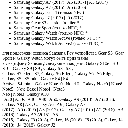
Samsung Galaxy A7 (2017) | A5 (2017) | A3 (2017)
Samsung Galaxy A7 (2016) | A5 (2016)
Samsung Galaxy J6 | J4 (только NFC)
Samsung Galaxy J7 (2017) | J5 (2017)
Samsung Gear S3 classic | frontier *
Samsung Gear Sport (только NFC) *
Samsung Galaxy Watch (только NFC) *
Samsung Galaxy Watch Active (только NFC) *
Samsung Galaxy Watch Active2 (только NFC) *
для поддержки сервиса Samsung Pay устройства Gear S3, Gear
Sport и Galaxy Watch могут быть привязаны
к смартфону Samsung следующей модели: Galaxy S10e | S10 |
S10 , Galaxy S9 | S9 , Galaxy S8 | S8 ,
Galaxy S7 edge | S7, Galaxy S6 Edge , Galaxy S6 | S6 Edge,
Galaxy S5 | S5 mini, Galaxy S4 | S4
Active | S4 mini , Galaxy Note10 | Note10 , Galaxy Note9 | Note8 |
Note5 | Note Edge | Note4 | Note3
Neo | Note3, Galaxy A10
| A20 | A30s | A30 | A40 | A50, Galaxy A9 (2018) | A7 (2018),
Galaxy A8 | A8 , Galaxy A6 | A6 , Galaxy A7
(2017) | A5 (2017) | A3 (2017), Galaxy A7 (2016) | A5 (2016) | A3
(2016), Galaxy A7 (2015) | A5
(2015), Galaxy J8 (2018), Galaxy J6 (2018) | J6 (2018), Galaxy J4
(2018) | J4 (2018), Galaxy J2