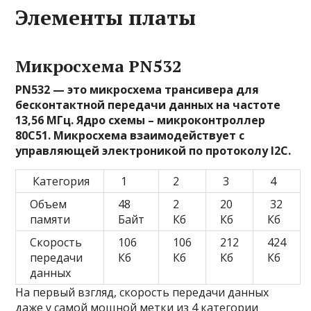
Элементы платы
Микросхема PN532
PN532 — это микросхема трансивера для
бесконтактной передачи данных на частоте
13,56 МГц. Ядро схемы – микроконтроллер
80C51. Микросхема взаимодействует с
управляющей электроникой по протоколу I2C.
Категория
1
2
3
4
Объем
48
2
20
32
памяти
Байт
Кб
Кб
Кб
Скорость
106
106
212
424
передачи
Кб
Кб
Кб
Кб
данных
На первый взгляд, скорость передачи данных
даже у самой мощной метки из 4 категории