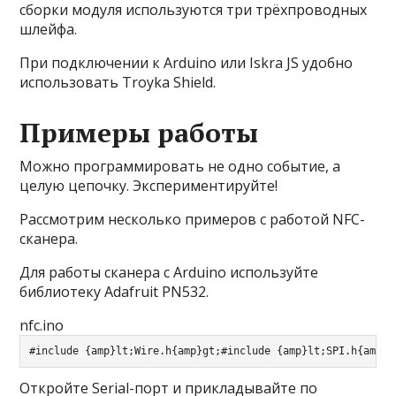
сборки модуля используются три
трёхпроводных
шлейфа
.
При подключении к
Arduino
или
Iskra JS
удобно
использовать
Troyka Shield
.
Примеры работы
Можно программировать не одно событие, а
целую цепочку. Экспериментируйте!
Рассмотрим несколько примеров с работой NFC-
сканера.
Для работы сканера с Arduino используйте
библиотеку
Adafruit PN532
.
nfc.ino
#include {amp}lt;Wire.h{amp}gt;
#include {amp}lt;SPI.h{amp}g
Откройте Serial-порт и прикладывайте по