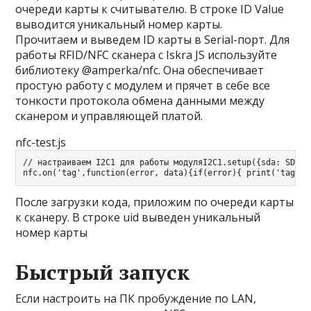
очереди карты к считывателю. В строке ID Value
выводится уникальный номер карты.
Прочитаем и выведем ID карты в Serial-порт. Для
работы RFID/NFC сканера с Iskra JS используйте
библиотеку
@amperka/nfc
. Она обеспечивает
простую работу с модулем и прячет в себе все
тонкости протокола обмена данными между
сканером и управляющей платой.
nfc-test.js
// настраиваем I2C1 для работы модуля
I2C1.
setup
(
{
sda
:
 SDA
,
 
nfc.
on
(
'tag'
,
function
(
error
,
 data
)
{
if
(
error
)
{
 print
(
'tag re
После загрузки кода, приложим по очереди карты
к сканеру. В строке uid выведен уникальный
номер карты
Быстрый запуск
Если настроить на ПК пробуждение по LAN,