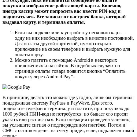
2-3 секунды, пока не появится сообщение об оплате
покупки и изображение работающей карты. Конечно,
иногда кассир может попросить вас ввести PIN-код и
подписать чек. Все зависит от настроек банка, который
выдавал карту, и терминала оплаты.
Если вы подключили к устройству несколько карт —
одну из них необходимо выбрать в качестве постоянной.
Для оплаты другой карточкой, нужно открыть
приложение на своем телефоне и выбрать нужную для
оплаты карту.
Можно платить с помощью Android в некоторых
приложениях и на сайтах. В подобных случаях на
странице оплаты товара появится кнопка “Оплатить
покупку через Android Pay”.
В принципе, делать это можно где угодно, лишь бы терминал
поддерживал систему PayPass и PayWave. Для этого,
подносите телефон к терминалу и платите, при покупках до
1000 рублей ПИН-код не потребуется, но бывает его просят
указать или расписаться. Если операция проведена успешно,
вы услышите сигнал о подтвержденном платёже. Потом и
СМС с остатком денег на счету придёт, если, подключен такой
сервис.