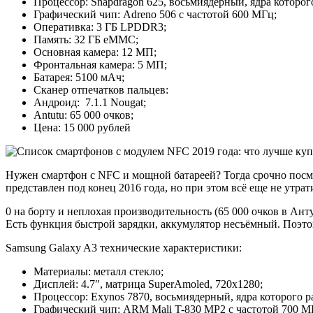
Процессор: Snapdragon 625, восьмиядерный, ядра которого
Графический чип: Adreno 506 с частотой 600 МГц;
Оперативка: 3 ГБ LPDDR3;
Память: 32 ГБ eMMC;
Основная камера: 12 МП;
Фронтальная камера: 5 МП;
Батарея: 5100 мАч;
Сканер отпечатков пальцев:
Андроид: 7.1.1 Nougat;
Antutu: 65 000 очков;
Цена: 15 000 рублей
Нужен смартфон с NFC и мощной батареей? Тогда срочно посмо
представлен под конец 2016 года, но при этом всё еще не утрат
0 на борту и неплохая производительность (65 000 очков в Ант
Есть функция быстрой зарядки, аккумулятор несъёмный. Поэтом
Samsung Galaxy A3 технические характеристики:
Материалы: металл стекло;
Дисплей: 4.7″, матрица SuperAmoled, 720х1280;
Процессор: Exynos 7870, восьмиядерный, ядра которого ра
Графический чип: ARM Mali T-830 MP2 с частотой 700 М