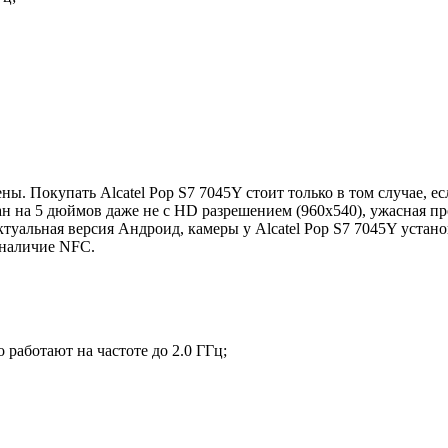
ены. Покупать Alcatel Pop S7 7045Y стоит только в том случае, е
кран на 5 дюймов даже не с HD разрешением (960х540), ужасная 
актуальная версия Андроид, камеры у Alcatel Pop S7 7045Y устан
 наличие NFC.
 работают на частоте до 2.0 ГГц;