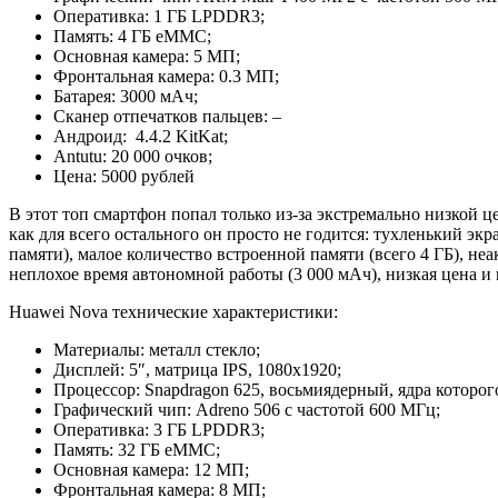
Оперативка: 1 ГБ LPDDR3;
Память: 4 ГБ eMMC;
Основная камера: 5 МП;
Фронтальная камера: 0.3 МП;
Батарея: 3000 мАч;
Сканер отпечатков пальцев: –
Андроид: 4.4.2 KitKat;
Antutu: 20 000 очков;
Цена: 5000 рублей
В этот топ смартфон попал только из-за экстремально низкой ц
как для всего остального он просто не годится: тухленький э
памяти), малое количество встроенной памяти (всего 4 ГБ), не
неплохое время автономной работы (3 000 мАч), низкая цена и
Huawei Nova технические характеристики:
Материалы: металл стекло;
Дисплей: 5″, матрица IPS, 1080х1920;
Процессор: Snapdragon 625, восьмиядерный, ядра которого
Графический чип: Adreno 506 с частотой 600 МГц;
Оперативка: 3 ГБ LPDDR3;
Память: 32 ГБ eMMC;
Основная камера: 12 МП;
Фронтальная камера: 8 МП;