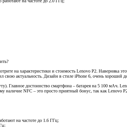
 работают на частоте до 2.0 ГГц;
трите на характеристики и стоимость Lenovo P2. Наверняка этот
ил свою актуальность. Дизайн в стиле iPhone 6, очень хороший д
уту). Главное достоинство смартфона – батарея на 5 100 мАч. Le
у наличие NFC – это просто приятный бонус, так как Lenovo P2 
ботают на частоте до 1.6 ГГц;
Гц;