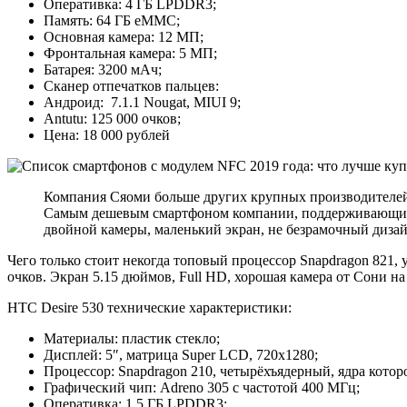
Оперативка: 4 ГБ LPDDR3;
Память: 64 ГБ eMMC;
Основная камера: 12 МП;
Фронтальная камера: 5 МП;
Батарея: 3200 мАч;
Сканер отпечатков пальцев:
Андроид: 7.1.1 Nougat, MIUI 9;
Antutu: 125 000 очков;
Цена: 18 000 рублей
Компания Сяоми больше других крупных производителей
Самым дешевым смартфоном компании, поддерживающий N
двойной камеры, маленький экран, не безрамочный дизайн
Чего только стоит некогда топовый процессор Snapdragon 821,
очков. Экран 5.15 дюймов, Full HD, хорошая камера от Сони н
HTC Desire 530 технические характеристики:
Материалы: пластик стекло;
Дисплей: 5″, матрица Super LCD, 720х1280;
Процессор: Snapdragon 210, четырёхъядерный, ядра которо
Графический чип: Adreno 305 с частотой 400 МГц;
Оперативка: 1.5 ГБ LPDDR3;