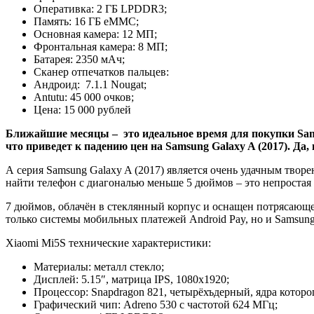
Оперативка: 2 ГБ LPDDR3;
Память: 16 ГБ eMMC;
Основная камера: 12 МП;
Фронтальная камера: 8 МП;
Батарея: 2350 мАч;
Сканер отпечатков пальцев:
Андроид: 7.1.1 Nougat;
Antutu: 45 000 очков;
Цена: 15 000 рублей
Ближайшие месяцы – это идеальное время для покупки Samsun
что приведет к падению цен на Samsung Galaxy A (2017). Да
А серия Samsung Galaxy A (2017) является очень удачным твор
найти телефон с диагональю меньше 5 дюймов – это непростая з
7 дюймов, облачён в стеклянный корпус и оснащен потрясающей
только системы мобильных платежей Android Pay, но и Samsung 
Xiaomi Mi5S технические характеристики:
Материалы: металл стекло;
Дисплей: 5.15″, матрица IPS, 1080х1920;
Процессор: Snapdragon 821, четырёхъдерный, ядра которог
Графический чип: Adreno 530 с частотой 624 МГц;