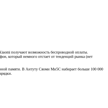
iaomi получают возможность беспроводной оплаты.
н, который немного отстает от тенденций рынка (нет
тивной памяти. В Антуту Сяоми Ми5С набирает больше 100 000
арядки.