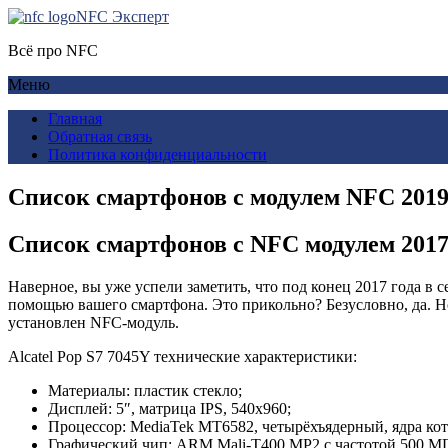
NFC Эксперт
Всё про NFC
Меню
Главная
Обратная связь
Политика конфиденциальности
Список смартфонов с модулем NFC 2019
Список смартфонов с NFC модулем 2017 
Наверное, вы уже успели заметить, что под конец 2017 года в
помощью вашего смартфона. Это прикольно? Безусловно, да. Но
установлен NFC-модуль.
Alcatel Pop S7 7045Y технические характеристики:
Материалы: пластик стекло;
Дисплей: 5″, матрица IPS, 540х960;
Процессор: MediaTek MT6582, четырёхъядерный, ядра кото
Графический чип: ARM Mali-T400 MP2 с частотой 500 М