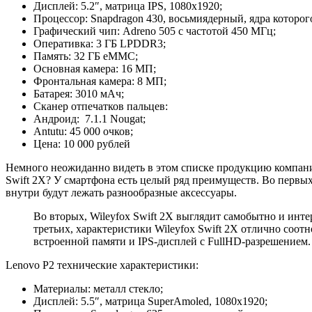
Дисплей: 5.2″, матрица IPS, 1080х1920;
Процессор: Snapdragon 430, восьмиядерный, ядра которого
Графический чип: Adreno 505 с частотой 450 МГц;
Оперативка: 3 ГБ LPDDR3;
Память: 32 ГБ eMMC;
Основная камера: 16 МП;
Фронтальная камера: 8 МП;
Батарея: 3010 мАч;
Сканер отпечатков пальцев:
Андроид: 7.1.1 Nougat;
Antutu: 45 000 очков;
Цена: 10 000 рублей
Немного неожиданно видеть в этом списке продукцию компании
Swift 2X? У смартфона есть целый ряд преимуществ. Во первых,
внутри будут лежать разнообразные аксессуары.
Во вторых, Wileyfox Swift 2X выглядит самобытно и интер
третьих, характеристики Wileyfox Swift 2X отлично соотн
встроенной памяти и IPS-дисплей с FullHD-разрешением.
Lenovo P2 технические характеристики:
Материалы: металл стекло;
Дисплей: 5.5″, матрица SuperAmoled, 1080х1920;