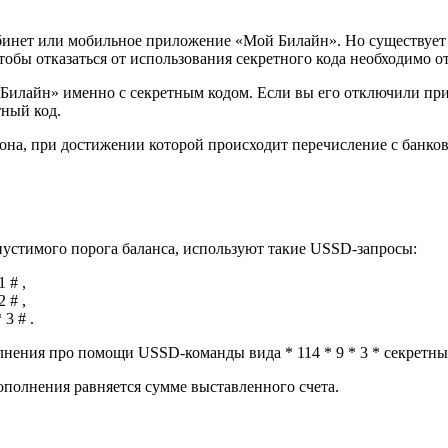
абинет или мобильное приложение «Мой Билайн». Но существуе
тобы отказаться от использования секретного кода необходимо от
Билайн» именно с секретным кодом. Если вы его отключили пр
тный код.
она, при достижении которой происходит перечисление с банко
устимого порога баланса, используют такие USSD-запросы:
 # ,
 # ,
 3 # .
ения про помощи USSD-команды вида * 114 * 9 * 3 * секретный 
ополнения равняется сумме выставленного счета.