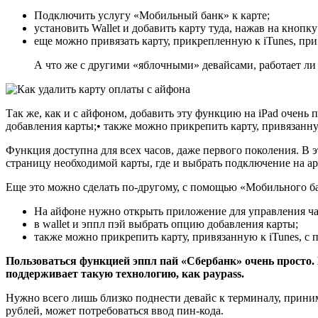
Подключить услугу «Мобильный банк» к карте;
установить Wallet и добавить карту туда, нажав на кнопку
еще можно привязать карту, прикрепленную к iTunes, при
А что же с другими «яблочными» девайсами, работает ли э
Так же, как и с айфоном, добавить эту функцию на iPad очень 
добавления карты;• также можно прикрепить карту, привязанную
Функция доступна для всех часов, даже первого поколения. В
страницу необходимой карты, где и выбрать подключение на app
Еще это можно сделать по-другому, с помощью «Мобильного ба
На айфоне нужно открыть приложение для управления ча
в wallet и эппл пэй выбрать опцию добавления карты;
также можно прикрепить карту, привязанную к iTunes, с 
Пользоваться функцией эппл пай «Сбербанк» очень просто. 
поддерживает такую технологию, как paypass.
Нужно всего лишь близко поднести девайс к терминалу, прини
рублей, может потребоваться ввод пин-кода.