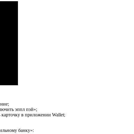
ние;
лючить эппл пэй»;
 карточку в приложении Wallet;
бильному банку»: