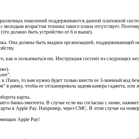
ли различных поколений поддерживаются данной платежной систем
с молодым возрастом техника такого плана отсутствует. Поэтому
(это должно быть устройство от 6 и выше).
анка. Она должна быть выдана организацией, поддерживающей н
ойству.
сто, как и пользоваться ею. Инструкция состоит из следующих н
иже).
лее”.
 iTunes, то вам нужно будет только ввести ее 3-значный код без
м” в рамку, чтобы ее отсканировала задняя камера гаджета, ил
оборота карты.
шего банка-эмитента. В случае если вы согласны с ними, нажми
рты в Apple Pay. Например, через СМС. В этом случае на номе
помощью Apple Pay!