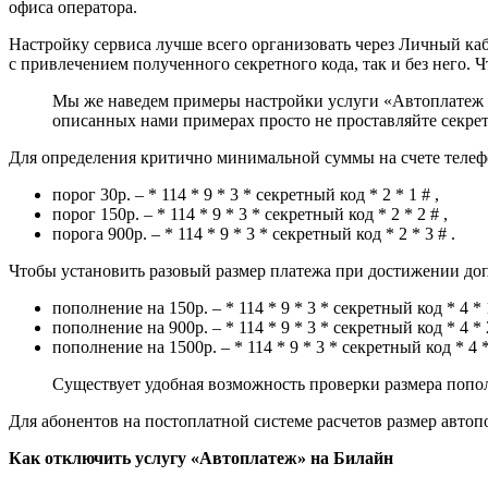
офиса оператора.
Настройку сервиса лучше всего организовать через Личный к
с привлечением полученного секретного кода, так и без него. Ч
Мы же наведем примеры настройки услуги «Автоплатеж 
описанных нами примерах просто не проставляйте секре
Для определения критично минимальной суммы на счете телеф
порог 30р. – * 114 * 9 * 3 * секретный код * 2 * 1 # ,
порог 150р. – * 114 * 9 * 3 * секретный код * 2 * 2 # ,
порога 900р. – * 114 * 9 * 3 * секретный код * 2 * 3 # .
Чтобы установить разовый размер платежа при достижении доп
пополнение на 150р. – * 114 * 9 * 3 * секретный код * 4 * 1
пополнение на 900р. – * 114 * 9 * 3 * секретный код * 4 * 2
пополнение на 1500р. – * 114 * 9 * 3 * секретный код * 4 *
Существует удобная возможность проверки размера пополн
Для абонентов на постоплатной системе расчетов размер автоп
Как отключить услугу «Автоплатеж» на Билайн