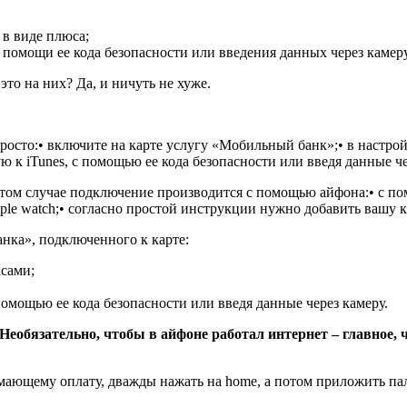
 в виде плюса;
 помощи ее кода безопасности или введения данных через камеру
то на них? Да, и ничуть не хуже.
просто:• включите на карте услугу «Мобильный банк»;• в настро
 к iTunes, с помощью ее кода безопасности или введя данные че
 этом случае подключение производится с помощью айфона:• с 
le watch;• согласно простой инструкции нужно добавить вашу кар
нка», подключенного к карте:
сами;
помощью ее кода безопасности или введя данные через камеру.
Необязательно, чтобы в айфоне работал интернет – главное,
мающему оплату, дважды нажать на home, а потом приложить пал