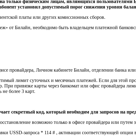
на только физическим лицам, являющихся пользователями Бил
абонент установил допустимый порог снижения уровня баланс
нентской платы или других комиссионных сборов.
ж» от Билайн, необходимо быть владельцем платежной банковск
исе провайдера, Личном кабинете Билайн, отделении банка или 
тимый лимит суточных и месячных платежей. Если для этой про
р. При привязке карты через банкомат или офис провайдера ли
не более 3 карт.
ает секретный код, который необходим для запросов на пре
восстановление возможно только в офисе провайдера или путем 
авки USSD-запроса * 114 # , активации соответствующей опции