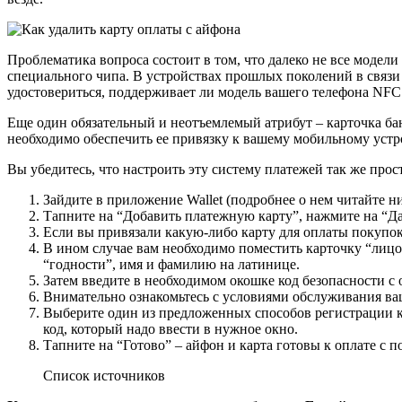
Проблематика вопроса состоит в том, что далеко не все моде
специального чипа. В устройствах прошлых поколений в связи 
удостовериться, поддерживает ли модель вашего телефона NFC 
Еще один обязательный и неотъемлемый атрибут – карточка б
необходимо обеспечить ее привязку к вашему мобильному устр
Вы убедитесь, что настроить эту систему платежей так же про
Зайдите в приложение Wallet (подробнее о нем читайте н
Тапните на “Добавить платежную карту”, нажмите на “Да
Если вы привязали какую-либо карту для оплаты покупок в
В ином случае вам необходимо поместить карточку “лицо
“годности”, имя и фамилию на латинице.
Затем введите в необходимом окошке код безопасности с 
Внимательно ознакомьтесь с условиями обслуживания ва
Выберите один из предложенных способов регистрации ка
код, который надо ввести в нужное окно.
Тапните на “Готово” – айфон и карта готовы к оплате с 
Список источников