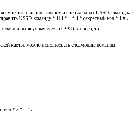
т возможность использования и специальных USSD-команд как
править USSD-команду * 114 * 4 * 4 * секретный код * 1 # .
и помощи вышеупомянутого USSD-запроса, то в
вской карты, можно использовать следующие команды:
код * 3 * 1 # .