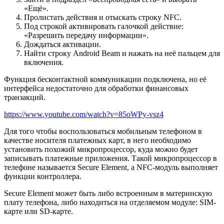
«Ещё».
Пролистать действия и отыскать строку NFC.
Под строкой активировать галочкой действие:
«Разрешить передачу информации».
Дождаться активации.
Найти строку Android Beam и нажать на неё пальцем для
включения.
Функция бесконтактной коммуникации подключена, но её
интерфейса недостаточно для обработки финансовых
транзакций.
https://www.youtube.com/watch?v=85oWPy-vsz4
Для того чтобы воспользоваться мобильным телефоном в
качестве носителя платежных карт, в него необходимо
установить похожий микропроцессор, куда можно будет
записывать платежные приложения. Такой микропроцессор в
телефоне называется Secure Element, а NFC-модуль выполняет
функции контроллера.
Secure Element может быть либо встроенным в материнскую
плату телефона, либо находиться на отделяемом модуле: SIM-
карте или SD-карте.