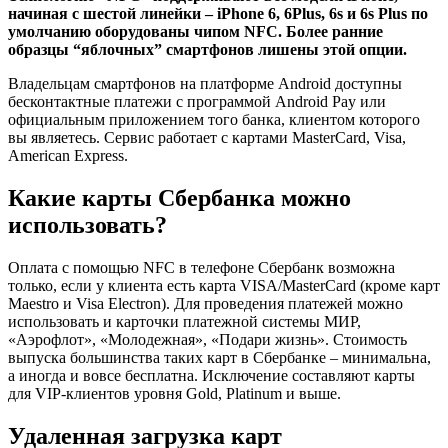
начиная с шестой линейки – iPhone 6, 6Plus, 6s и 6s Plus по
умолчанию оборудованы чипом NFC. Более ранние
образцы “яблочных” смартфонов лишены этой опции.
Владельцам смартфонов на платформе Android доступны
бесконтактные платежи с программой Android Pay или
официальным приложением того банка, клиентом которого
вы являетесь. Сервис работает с картами MasterCard, Visa,
American Express.
Какие карты Сбербанка можно
использовать?
Оплата с помощью NFC в телефоне Сбербанк возможна
только, если у клиента есть карта VISA/MasterCard (кроме карт
Maestro и Visa Electron). Для проведения платежей можно
использовать и карточки платежной системы МИР,
«Аэрофлот», «Молодежная», «Подари жизнь». Стоимость
выпуска большинства таких карт в Сбербанке – минимальна,
а иногда и вовсе бесплатна. Исключение составляют карты
для VIP-клиентов уровня Gold, Platinum и выше.
Удаленная загрузка карт