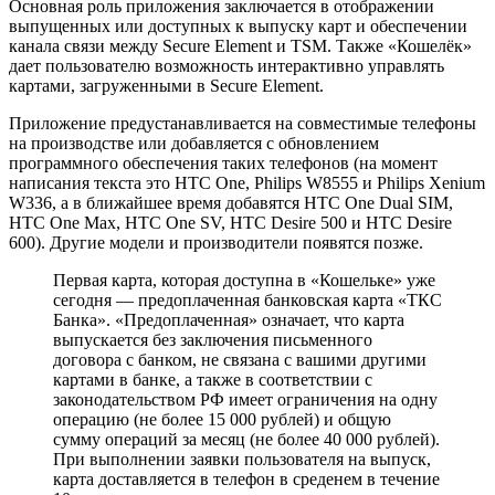
Основная роль приложения заключается в отображении
выпущенных или доступных к выпуску карт и обеспечении
канала связи между Secure Element и TSM. Также «Кошелёк»
дает пользователю возможность интерактивно управлять
картами, загруженными в Secure Element.
Приложение предустанавливается на совместимые телефоны
на производстве или добавляется с обновлением
программного обеспечения таких телефонов (на момент
написания текста это HTC One, Philips W8555 и Philips Xenium
W336, а в ближайшее время добавятся HTC One Dual SIM,
HTC One Max, HTC One SV, HTC Desire 500 и HTC Desire
600). Другие модели и производители появятся позже.
Первая карта, которая доступна в «Кошельке» уже
сегодня — предоплаченная банковская карта «ТКС
Банка». «Предоплаченная» означает, что карта
выпускается без заключения письменного
договора с банком, не связана с вашими другими
картами в банке, а также в соответствии с
законодательством РФ имеет ограничения на одну
операцию (не более 15 000 рублей) и общую
сумму операций за месяц (не более 40 000 рублей).
При выполнении заявки пользователя на выпуск,
карта доставляется в телефон в среденем в течение